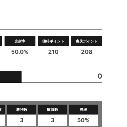
完封率
獲得ポイント
喪失ポイント
50.0%
210
208
0
数
勝利数
敗戦数
勝率
3
3
50%