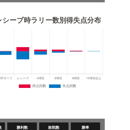
レシーブ時ラリー数別得失点分布
数
勝利数
敗戦数
勝率