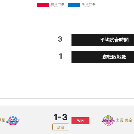
3
平均試合時間
1
逆転敗戦数
1-3
琴菜
出雲 美空
WIN
詳細