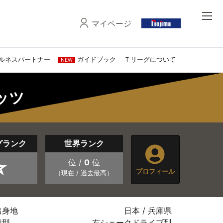
マイページ
ルネスパートナー
ガイドブック
Ｔリーグについて
NEW
タッツ
グランク
世界ランク
☆
位 /
0
位
プロフィール
（現在 / 過去最高）
出身地
日本 / 兵庫県
戦型
右シェークドライブ型