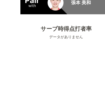
Pair
張本 美和
with
サーブ時得点打者率
データがありません