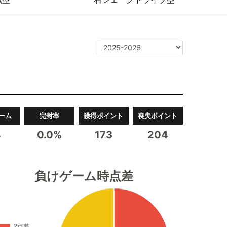
ーム
完封率
獲得ポイント
喪失ポイント
4
0.0%
173
204
負けゲーム時点差