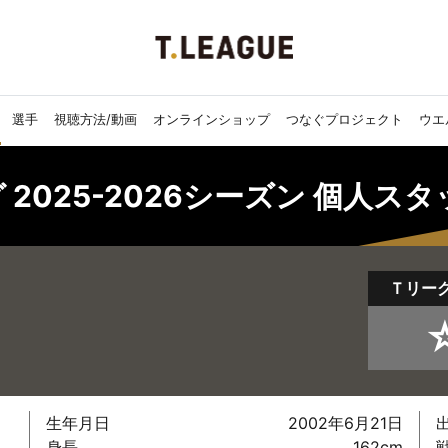
選手
視聴方法/動画
オンラインショップ
つなぐプロジェクト
ウエ
 2025-2026シーズン 個人ス
Ｔリー
生年月日
2002年6月21日
身長
162cm