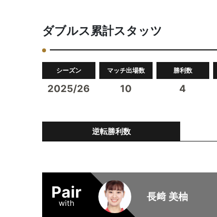
ダブルス累計スタッツ
シーズン
マッチ出場数
勝利数
2025/26
10
4
逆転勝利数
Pair
長﨑 美柚
with