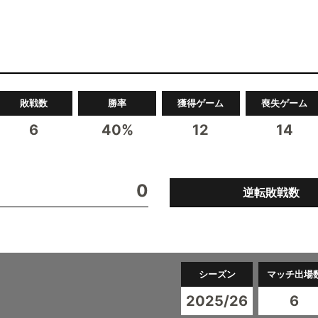
敗戦数
勝率
獲得ゲーム
喪失ゲーム
6
40%
12
14
0
逆転敗戦数
シーズン
マッチ出場
2025/26
6