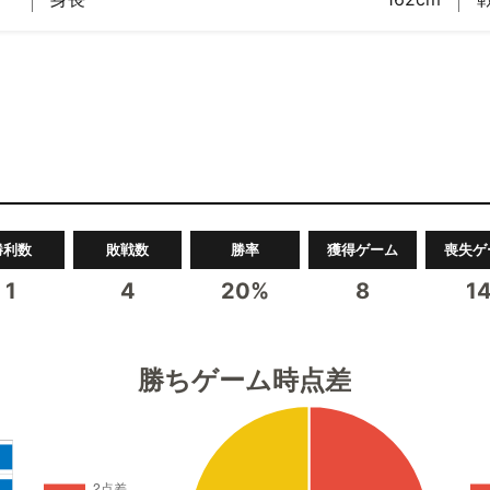
勝利数
敗戦数
勝率
獲得ゲーム
喪失ゲ
1
4
20%
8
1
勝ちゲーム時点差