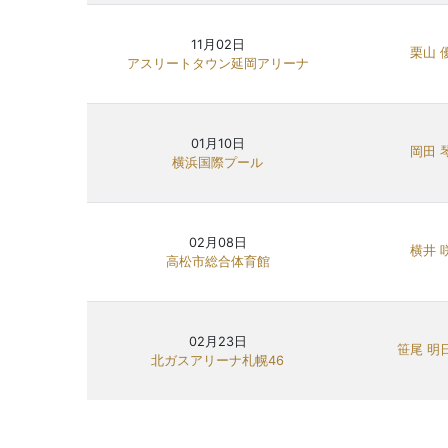
11月02日
栗山 
アスリートタウン延岡アリーナ
01月10日
岡田 
横浜国際プール
02月08日
横井 
高松市総合体育館
02月23日
笹尾 明
北ガスアリーナ札幌46