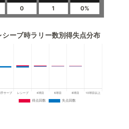
0
1
0%
レシーブ時ラリー数別得失点分布