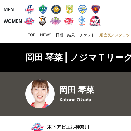
MEN
WOMEN
TOP
NEWS
日程・結果
チケット
順位表／スタッツ
岡田 琴菜 | ノジマＴリーグ
岡田 琴菜
Kotona Okada
木下アビエル神奈川