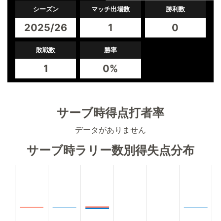
シーズン
マッチ出場数
勝利数
2025/26
1
0
敗戦数
勝率
1
0%
サーブ時得点打者率
データがありません
サーブ時ラリー数別得失点分布