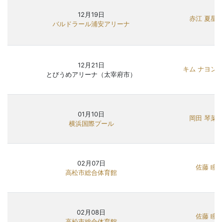
12月19日
赤江 夏星
バルドラール浦安アリーナ
12月21日
キム ナヨン
とびうめアリーナ（太宰府市）
01月10日
岡田 琴菜
横浜国際プール
02月07日
佐藤 瞳
高松市総合体育館
02月08日
佐藤 瞳
高松市総合体育館