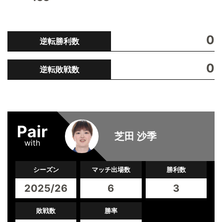
0
逆転勝利数
0
逆転敗戦数
Pair
芝田 沙季
with
シーズン
マッチ出場数
勝利数
2025/26
6
3
敗戦数
勝率