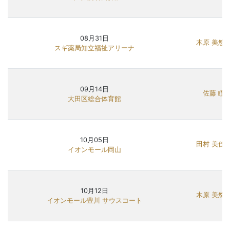
08月31日
木原 美悠
スギ薬局知立福祉アリーナ
09月14日
佐藤 瞳
大田区総合体育館
10月05日
田村 美佳
イオンモール岡山
10月12日
木原 美悠
イオンモール豊川 サウスコート