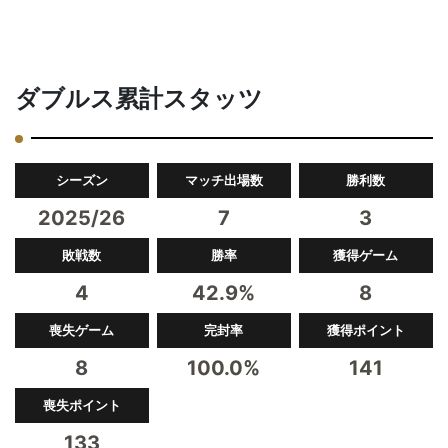
ダブルス累計スタッツ
シーズン
マッチ出場数
勝利数
2025/26
7
3
敗戦数
勝率
獲得ゲーム
4
42.9%
8
喪失ゲーム
完封率
獲得ポイント
8
100.0%
141
喪失ポイント
133