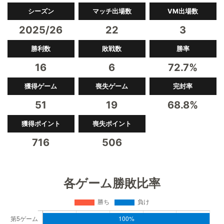
シーズン
マッチ出場数
VM出場数
2025/26
22
3
勝利数
敗戦数
勝率
16
6
72.7%
獲得ゲーム
喪失ゲーム
完封率
51
19
68.8%
獲得ポイント
喪失ポイント
716
506
各ゲーム勝敗比率