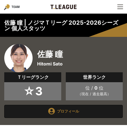
TEAM
佐藤 瞳 | ノジマＴリーグ 2025-2026シーズ
ン 個人スタッツ
佐藤 瞳
Hitomi Sato
Ｔリーグランク
世界ランク
☆3
位 /
0
位
（現在 / 過去最高）
プロフィール