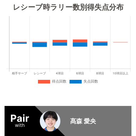
レシーブ時ラリー数別得失点分布
Pair
髙森 愛央
with