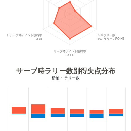
サーブ時ラリー数別得失点分布
横軸： ラリー数