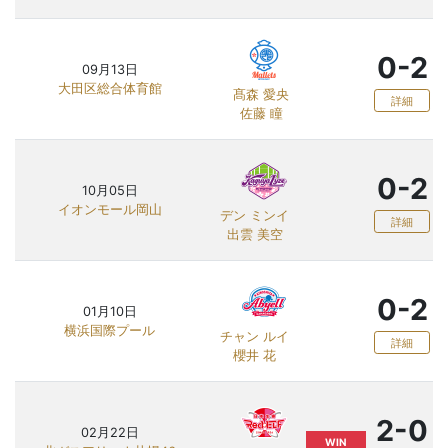
0-2
09月13日
大田区総合体育館
髙森 愛央
詳細
佐藤 瞳
0-2
10月05日
イオンモール岡山
デン ミンイ
詳細
出雲 美空
0-2
01月10日
横浜国際プール
チャン ルイ
詳細
櫻井 花
2-0
02月22日
WIN