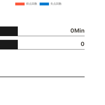
0Min
0