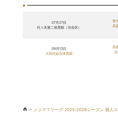
青
07月27日
髙
代々木第二体育館（渋谷区）
髙
09月13日
佐
大田区総合体育館
≫
ノジマＴリーグ 2025-2026シーズン 個人