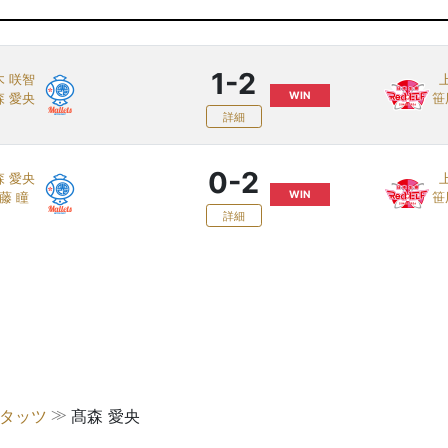
1-2
木 咲智
WIN
森 愛央
笹
詳細
0-2
森 愛央
WIN
藤 瞳
笹
詳細
≫
スタッツ
髙森 愛央