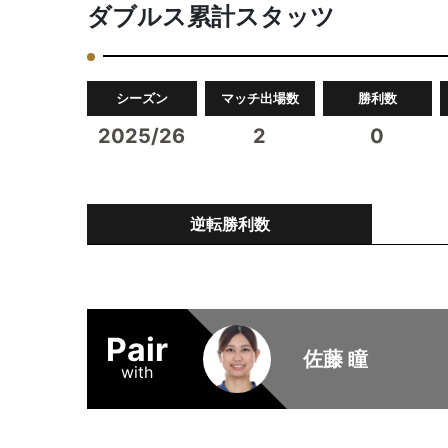
ダブルス累計スタッツ
シーズン
マッチ出場数
勝利数
2025/26
2
0
逆転勝利数
Pair
佐藤 瞳
with