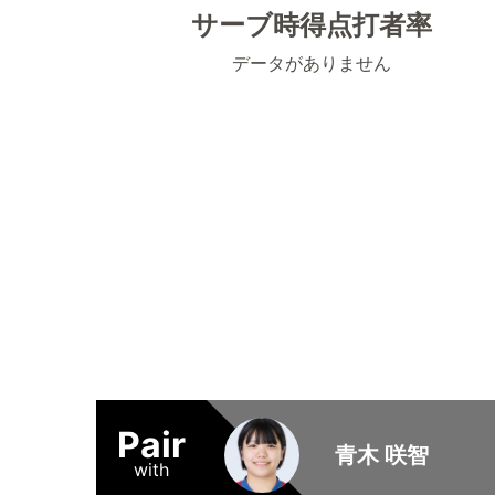
サーブ時得点打者率
データがありません
Pair
青木 咲智
with