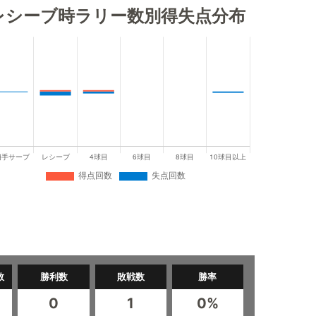
レシーブ時ラリー数別得失点分布
数
勝利数
敗戦数
勝率
0
1
0%