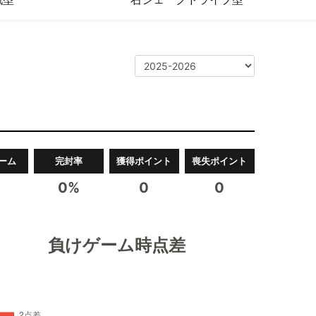
ーム
完封率
獲得ポイント
喪失ポイント
0%
0
0
負けゲーム時点差