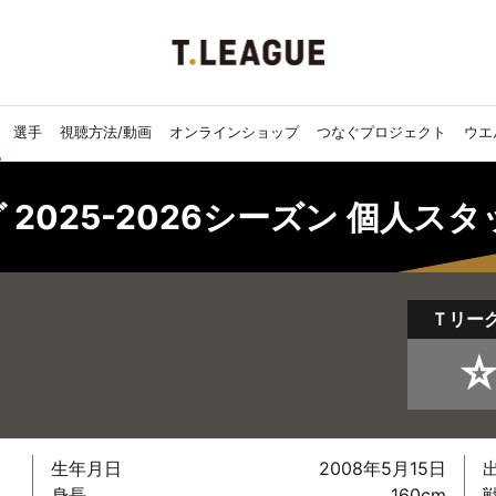
選手
視聴方法/動画
オンラインショップ
つなぐプロジェクト
ウエ
 2025-2026シーズン 個人ス
Ｔリー
☆
生年月日
2008年5月15日
身長
160cm