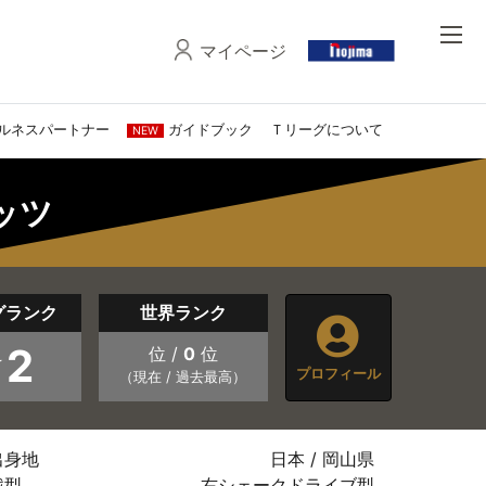
マイページ
ルネスパートナー
ガイドブック
Ｔリーグについて
NEW
タッツ
グランク
世界ランク
2
位 /
0
位
プロフィール
（現在 / 過去最高）
出身地
日本 / 岡山県
戦型
右シェークドライブ型