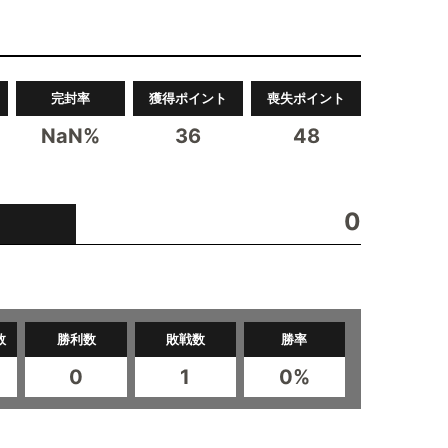
完封率
獲得ポイント
喪失ポイント
NaN%
36
48
0
数
勝利数
敗戦数
勝率
0
1
0%