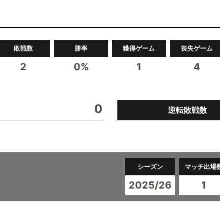
敗戦数
勝率
獲得ゲーム
喪失ゲーム
2
0%
1
4
0
逆転敗戦数
シーズン
マッチ出場
2025/26
1