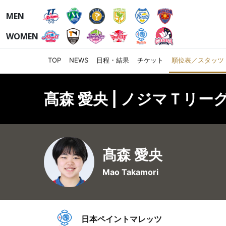
MEN
WOMEN
TOP
NEWS
日程・結果
チケット
順位表／スタッツ
髙森 愛央 | ノジマＴリーグ
髙森 愛央
Mao Takamori
日本ペイントマレッツ