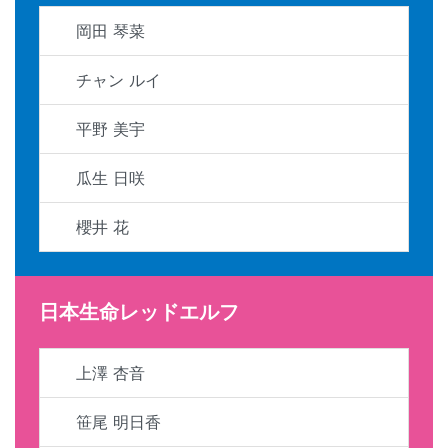
岡田 琴菜
チャン ルイ
平野 美宇
瓜生 日咲
櫻井 花
日本生命レッドエルフ
上澤 杏音
笹尾 明日香