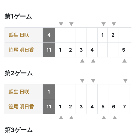
第1ゲーム
瓜生 日咲
4
1
2
3
笹尾 明日香
11
1
2
3
4
5
第2ゲーム
瓜生 日咲
1
笹尾 明日香
11
1
2
3
4
5
6
7
第3ゲーム