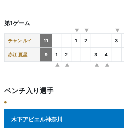
第1ゲーム
チャン ルイ
11
1
2
3
赤江 夏星
9
1
2
3
4
5
ベンチ入り選手
木下アビエル神奈川