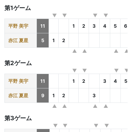
第1ゲーム
平野 美宇
11
1
2
3
4
5
6
赤江 夏星
5
1
2
第2ゲーム
平野 美宇
11
1
2
3
4
5
赤江 夏星
9
1
2
3
第3ゲーム