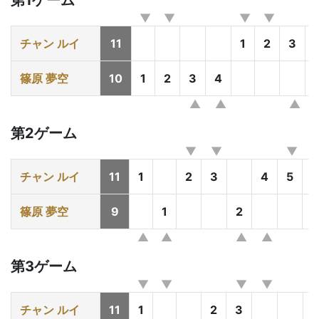
第1ゲーム
チャン ルイ
11
1
2
3
篠原 夢空
10
1
2
3
4
第2ゲーム
チャン ルイ
11
1
2
3
4
5
篠原 夢空
9
1
2
3
第3ゲーム
チャン ルイ
11
1
2
3