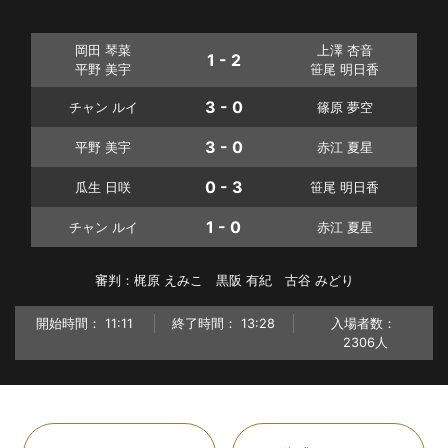
岡田 琴菜
上澤 杏音
1 - 2
平野 美宇
笹尾 明日香
3 - 0
チャン ルイ
篠原 夢空
3 - 0
平野 美宇
赤江 夏星
0 - 3
瓜生 日咲
笹尾 明日香
1 - 0
チャン ルイ
赤江 夏星
審判：梶原 えみこ 黒阪 有紀 古谷 みどり
開始時間：
11:11
終了時間：
13:28
入場者数：
2306人