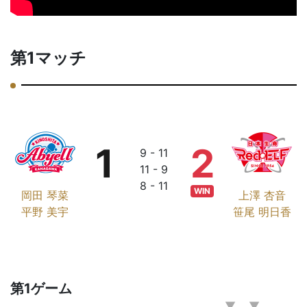
第1マッチ
1
2
9 - 11
11 - 9
8 - 11
WIN
岡田 琴菜
上澤 杏音
平野 美宇
笹尾 明日香
第1ゲーム