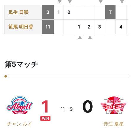
瓜生 日咲
3
1
2
T
笹尾 明日香
11
1
2
3
4
5
第5マッチ
1
0
11 - 9
WIN
チャン ルイ
赤江 夏星