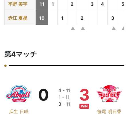
平野 美宇
11
1
2
3
4
5
赤江 夏星
10
1
2
3
第4マッチ
0
3
4 - 11
1 - 11
3 - 11
WIN
瓜生 日咲
笹尾 明日香