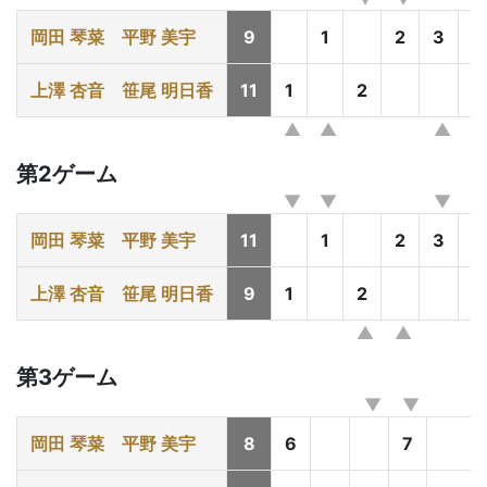
岡田 琴菜
平野 美宇
9
1
2
3
上澤 杏音
笹尾 明日香
11
1
2
3
第2ゲーム
岡田 琴菜
平野 美宇
11
1
2
3
上澤 杏音
笹尾 明日香
9
1
2
3
第3ゲーム
岡田 琴菜
平野 美宇
8
6
7