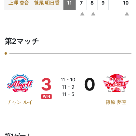
上澤 杏音
笹尾 明日香
11
7
8
9
10
第2マッチ
3
0
11 - 10
11 - 9
11 - 5
WIN
チャン ルイ
篠原 夢空