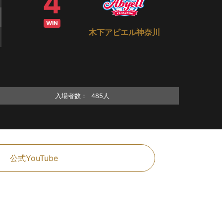
4
WIN
木下アビエル神奈川
入場者数：
485人
公式YouTube