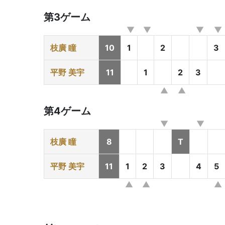
第3ゲーム
枝廣 瞳
10
1
2
3
平野 美宇
11
1
2
3
第4ゲーム
枝廣 瞳
8
T
平野 美宇
11
1
2
3
4
5