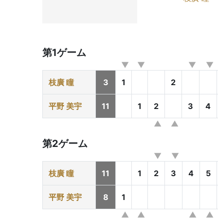
第1ゲーム
枝廣 瞳
3
1
2
平野 美宇
11
1
2
3
4
第2ゲーム
枝廣 瞳
11
1
2
3
4
5
平野 美宇
8
1