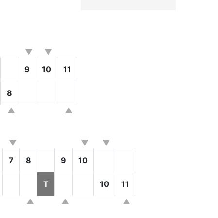
9
10
11
8
7
8
9
10
T
10
11