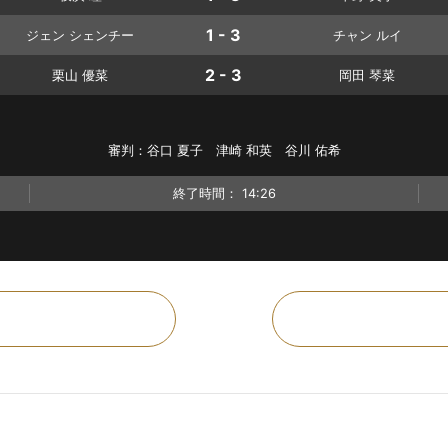
1 - 3
ジェン シェンチー
チャン ルイ
2 - 3
栗山 優菜
岡田 琴菜
審判：谷口 夏子 津崎 和英 谷川 佑希
終了時間：
14:26