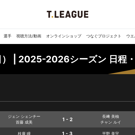
選手
視聴方法/動画
オンラインショップ
つなぐプロジェクト
ウエ
） | 2025-2026シーズン 日程
ジェン シェンチー
長﨑 美柚
1 - 2
首藤 成美
チャン ルイ
1 - 3
枝廣 瞳
平野 美宇