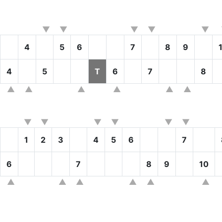
4
5
6
7
8
9
4
5
T
6
7
8
1
2
3
4
5
6
7
6
7
8
9
10