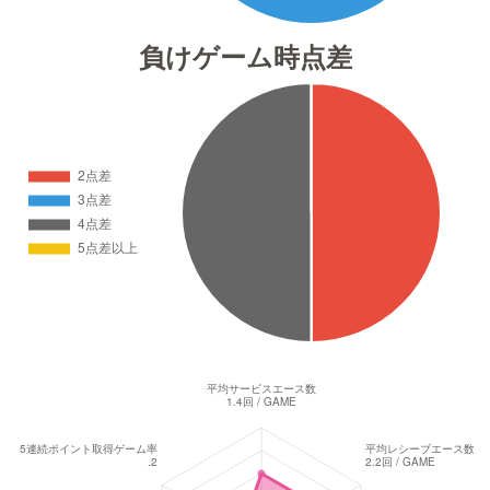
負けゲーム時点差