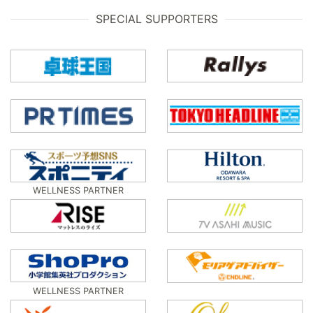
SPECIAL SUPPORTERS
WELLNESS PARTNER
WELLNESS PARTNER