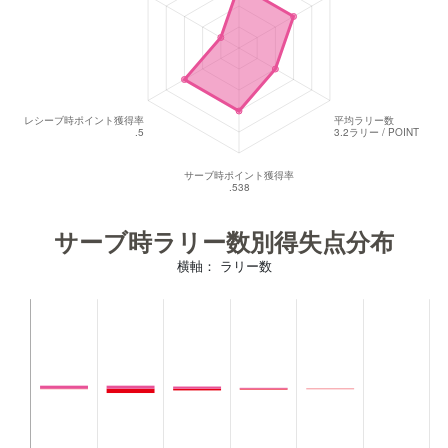
サーブ時ラリー数別得失点分布
横軸： ラリー数