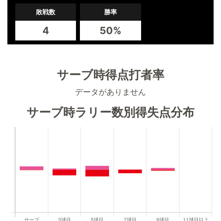
敗戦数
勝率
4
50%
サーブ時得点打者率
データがありません
サーブ時ラリー数別得失点分布