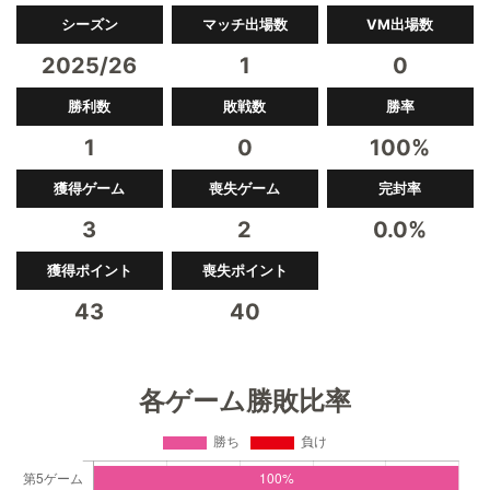
シーズン
マッチ出場数
VM出場数
2025/26
1
0
勝利数
敗戦数
勝率
1
0
100%
獲得ゲーム
喪失ゲーム
完封率
3
2
0.0%
獲得ポイント
喪失ポイント
43
40
各ゲーム勝敗比率