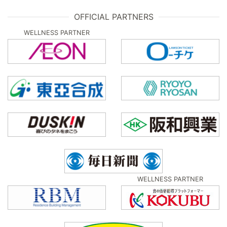
OFFICIAL PARTNERS
WELLNESS PARTNER
WELLNESS PARTNER