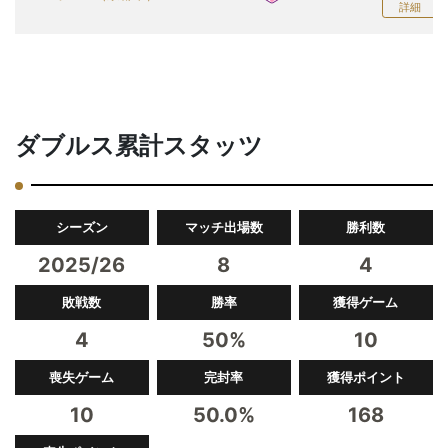
詳細
ダブルス累計スタッツ
シーズン
マッチ出場数
勝利数
2025/26
8
4
敗戦数
勝率
獲得ゲーム
4
50%
10
喪失ゲーム
完封率
獲得ポイント
10
50.0%
168