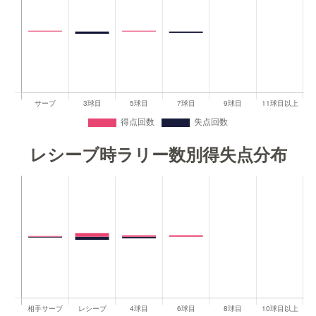
レシーブ時ラリー数別得失点分布