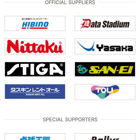
OFFICIAL SUPPLIERS
SPECIAL SUPPORTERS