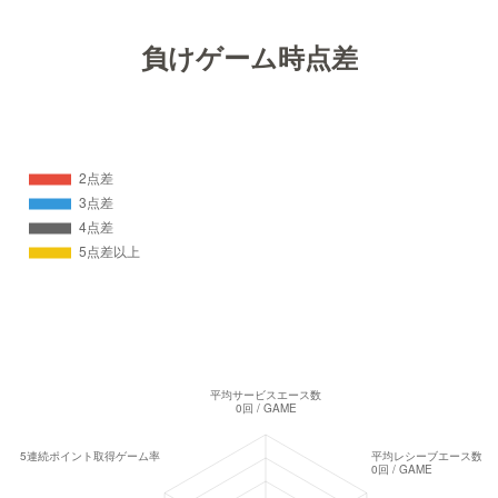
負けゲーム時点差