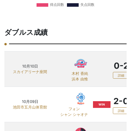
ダブルス成績
0-2
10月10日
スカイアリーナ座間
木村 香純
詳細
浜本 由惟
2-0
10月09日
WIN
池田市五月山体育館
フォン
詳細
シャン シャオナ