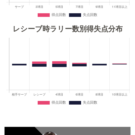
レシーブ時ラリー数別得失点分布