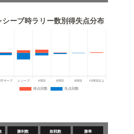
レシーブ時ラリー数別得失点分布
数
勝利数
敗戦数
勝率