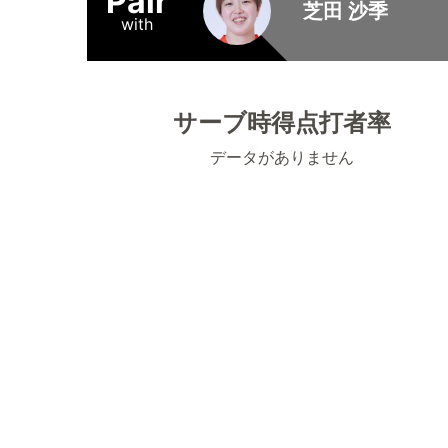
Pair
芝田 沙季
with
サーブ時得点打者率
データがありません