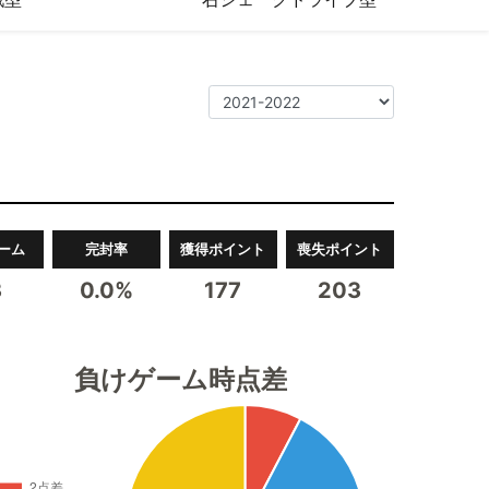
ーム
完封率
獲得ポイント
喪失ポイント
3
0.0%
177
203
負けゲーム時点差