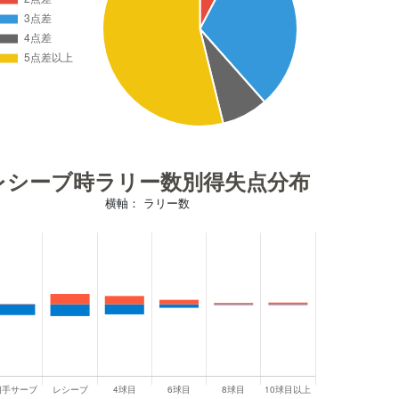
レシーブ時ラリー数別得失点分布
横軸： ラリー数