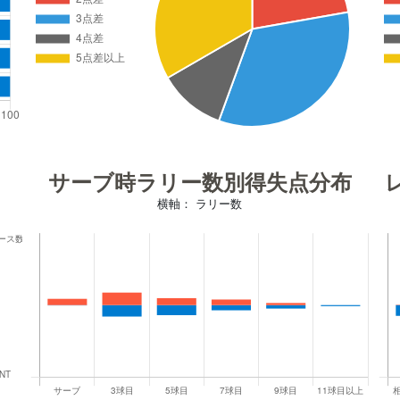
サーブ時ラリー数別得失点分布
横軸： ラリー数