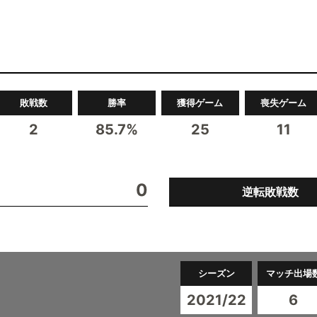
敗戦数
勝率
獲得ゲーム
喪失ゲーム
2
85.7%
25
11
0
逆転敗戦数
シーズン
マッチ出場
2021/22
6