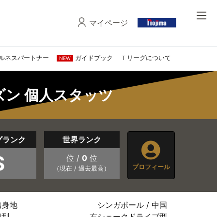
マイページ
ルネスパートナー
ガイドブック
Ｔリーグについて
NEW
ーズン 個人スタッツ
グランク
世界ランク
S
位 /
0
位
プロフィール
（現在 / 過去最高）
出身地
シンガポール / 中国
戦型
右シェークドライブ型