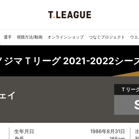
選手
視聴方法/動画
オンラインショップ
つなぐプロジェクト
ウエ
ノジマＴリーグ 2021-2022シ
Ｔリー
ェイ
生年月日
1986年8月31日
身長
165cm