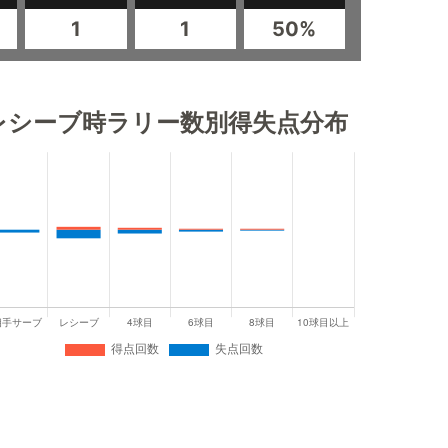
1
1
50%
レシーブ時ラリー数別得失点分布