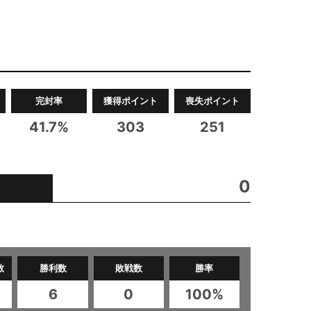
完封率
獲得ポイント
喪失ポイント
41.7%
303
251
0
数
勝利数
敗戦数
勝率
6
0
100%