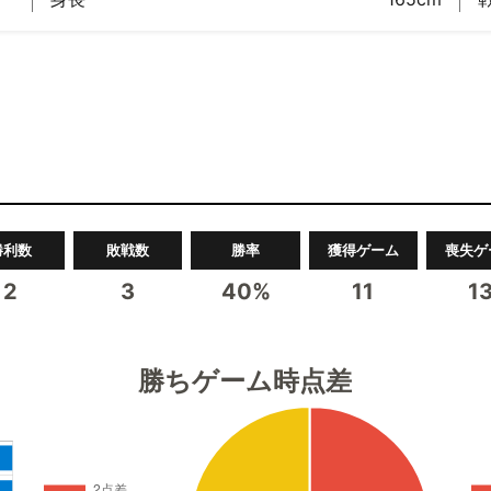
勝利数
敗戦数
勝率
獲得ゲーム
喪失ゲ
2
3
40%
11
1
勝ちゲーム時点差