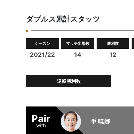
ダブルス累計スタッツ
シーズン
マッチ出場数
勝利数
2021/22
14
12
逆転勝利数
Pair
単 暁娜
with