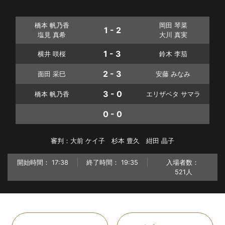
橋本 帆乃香
岡田 琴菜
1 - 2
塩見 真希
大川 真実
1 - 3
横井 咲桜
鈴木 李茄
2 - 3
面田 采巳
安藤 みなみ
3 - 0
橋本 帆乃香
エリザベタ サマラ
0 - 0
審判：大前 ケイ子 杉本 豊久 紺田 晶子
開始時間：
17:38
終了時間：
19:35
入場者数：
521人