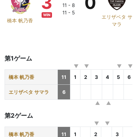
3
0
11 - 8
11 - 5
WIN
エリザベタ サ
橋本 帆乃香
マラ
第1ゲーム
橋本 帆乃香
11
1
2
3
4
5
6
エリザベタ サマラ
6
第2ゲーム
橋本 帆乃香
11
1
2
3