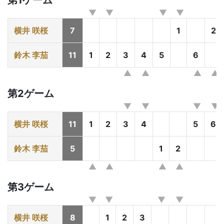
第1ゲーム
横井 咲桜
7
1
2
鈴木 李茄
11
1
2
3
4
5
6
第2ゲーム
横井 咲桜
11
1
2
3
4
5
6
鈴木 李茄
5
1
2
第3ゲーム
横井 咲桜
8
1
2
3