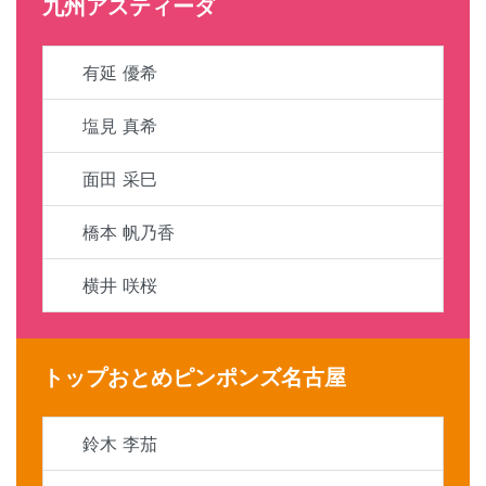
九州アスティーダ
有延 優希
塩見 真希
面田 采巳
橋本 帆乃香
横井 咲桜
トップおとめピンポンズ名古屋
鈴木 李茄