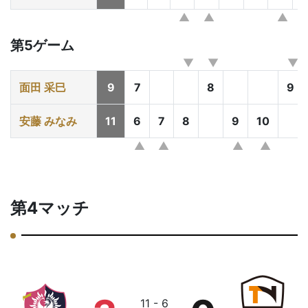
第5ゲーム
面田 采巳
9
7
8
9
安藤 みなみ
11
6
7
8
9
10
第4マッチ
11 - 6