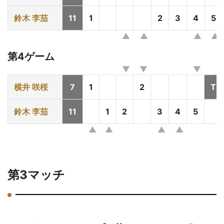
鈴木 李茄
11
1
2
3
4
5
第4ゲーム
横井 咲桜
7
1
2
T
鈴木 李茄
11
1
2
3
4
5
第3マッチ