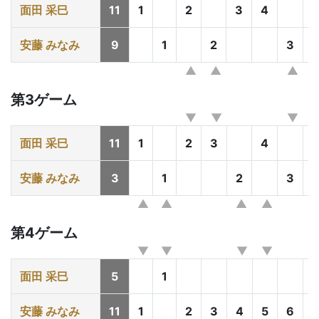
面田 采巳
11
1
2
3
4
安藤 みなみ
9
1
2
3
第3ゲーム
面田 采巳
11
1
2
3
4
5
安藤 みなみ
3
1
2
3
第4ゲーム
面田 采巳
5
1
安藤 みなみ
11
1
2
3
4
5
6
7