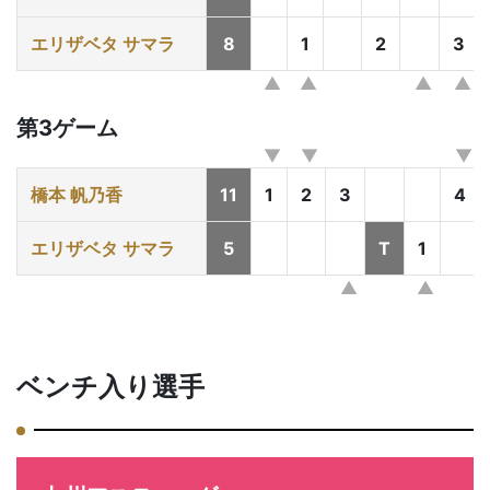
エリザベタ サマラ
8
1
2
3
第3ゲーム
橋本 帆乃香
11
1
2
3
4
エリザベタ サマラ
5
T
1
ベンチ入り選手