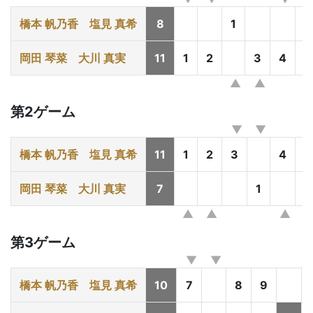
橋本 帆乃香
塩見 真希
8
1
2
岡田 琴菜
大川 真実
11
1
2
3
4
第2ゲーム
橋本 帆乃香
塩見 真希
11
1
2
3
4
岡田 琴菜
大川 真実
7
1
2
第3ゲーム
橋本 帆乃香
塩見 真希
10
7
8
9