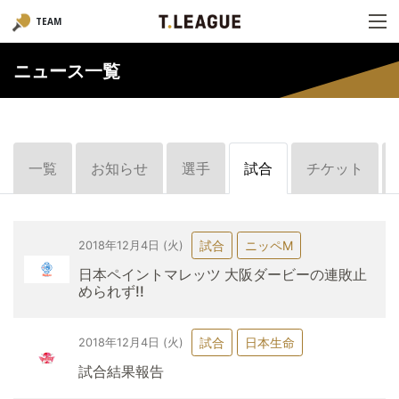
TEAM
ニュース一覧
一覧
お知らせ
選手
試合
チケット
試合
ニッペM
2018年12月4日 (火)
日本ペイントマレッツ 大阪ダービーの連敗止
められず!!
試合
日本生命
2018年12月4日 (火)
試合結果報告