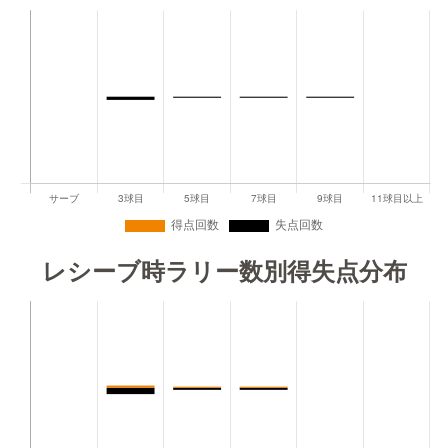
レシーブ時ラリー数別得失点分布