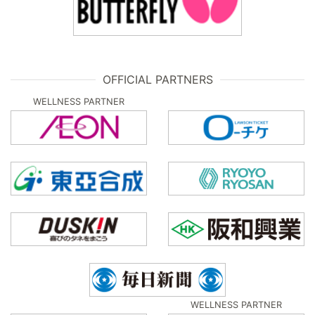
OFFICIAL PARTNERS
WELLNESS PARTNER
WELLNESS PARTNER