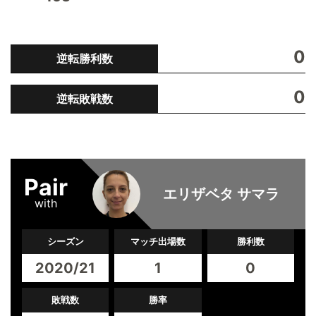
0
逆転勝利数
0
逆転敗戦数
Pair
エリザベタ サマラ
with
シーズン
マッチ出場数
勝利数
2020/21
1
0
敗戦数
勝率