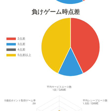
負けゲーム時点差