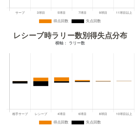
レシーブ時ラリー数別得失点分布
横軸： ラリー数