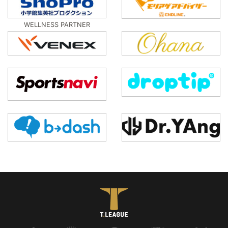
WELLNESS PARTNER