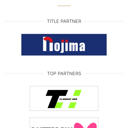
TITLE PARTNER
TOP PARTNERS