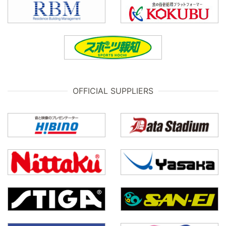
OFFICIAL SUPPLIERS