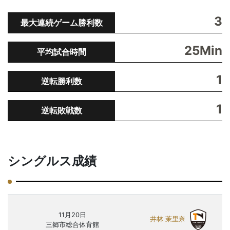
3
最大連続ゲーム勝利数
25Min
平均試合時間
1
逆転勝利数
1
逆転敗戦数
シングルス成績
11月20日
井林 茉里奈
三郷市総合体育館