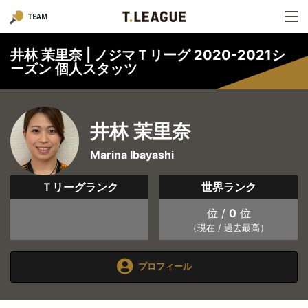
TEAM
井林 茉里奈 | ノジマＴリーグ 2020-2021シ
ーズン 個人スタッツ
井林 茉里奈
Marina Ibayashi
Ｔリーグランク
世界ランク
位 /
0
位
（現在 / 過去最高）
プロフィール