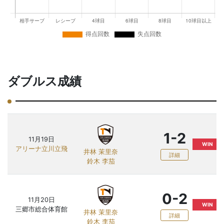
ダブルス成績
1-2
11月19日
WIN
アリーナ立川立飛
井林 茉里奈
詳細
鈴木 李茄
0-2
11月20日
WIN
三郷市総合体育館
井林 茉里奈
詳細
鈴木 李茄