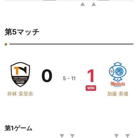
第5マッチ
0
1
5 - 11
WIN
井林 茉里奈
加藤 美優
第1ゲーム