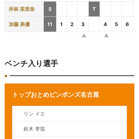
井林 茉里奈
5
T
加藤 美優
11
1
2
3
4
5
6
ベンチ入り選手
トップおとめピンポンズ名古屋
リン イエ
鈴木 李茄