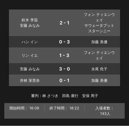
フォン ティエンウ
鈴木 李茄
ェイ
2 - 1
安藤 みなみ
サウェータブット
スターシニー
0 - 3
ハン イン
加藤 美優
フォン ティエンウ
1 - 3
リン イエ
ェイ
3 - 0
安藤 みなみ
永尾 尭子
0 - 1
井林 茉里奈
加藤 美優
審判：林 さつき 田島 康行 安保 周子
開始時間：
16:09
終了時間：
18:22
入場者数：
143人