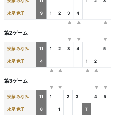
安藤 みなみ
11
1
2
3
永尾 尭子
9
1
2
3
4
第2ゲーム
安藤 みなみ
11
1
2
3
4
5
6
永尾 尭子
4
1
2
第3ゲーム
安藤 みなみ
11
1
2
3
4
5
永尾 尭子
8
1
T