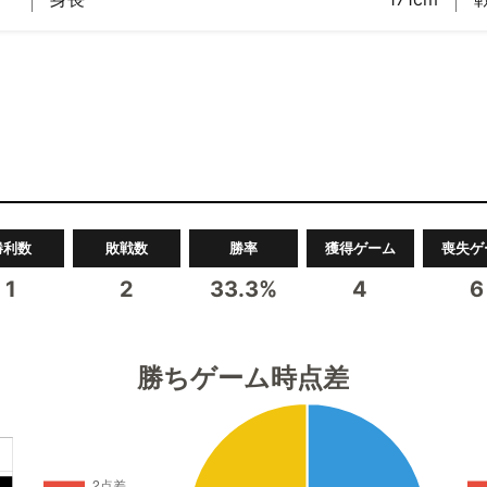
勝利数
敗戦数
勝率
獲得ゲーム
喪失ゲ
1
2
33.3%
4
6
勝ちゲーム時点差