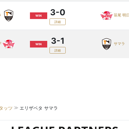
3-0
ラ
笹尾 明
WIN
詳細
3-1
宇
サマラ
WIN
詳細
≫
スタッツ
エリザベタ サマラ