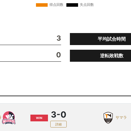
3
平均試合時間
0
逆転敗戦数
3-0
香
サマラ
WIN
詳細