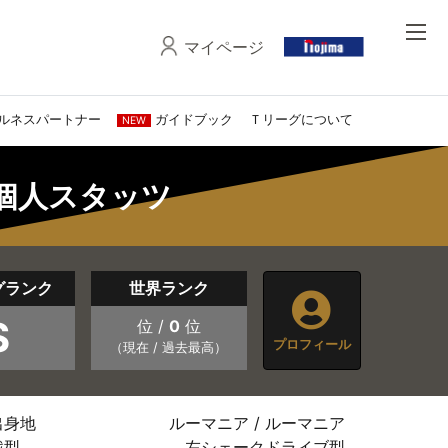
マイページ
ルネスパートナー
ガイドブック
Ｔリーグについて
NEW
ン 個人スタッツ
グランク
世界ランク
S
位 /
0
位
プロフィール
（現在 / 過去最高）
出身地
ルーマニア / ルーマニア
戦型
左シェークドライブ型