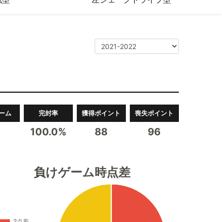
ーム
完封率
獲得ポイント
喪失ポイント
100.0%
88
96
負けゲーム時点差