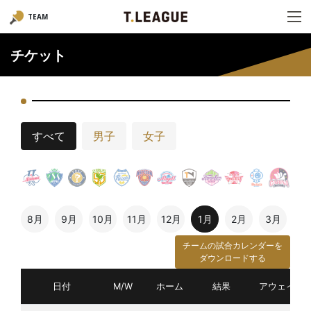
TEAM
チケット
すべて
男子
女子
8月
9月
10月
11月
12月
1月
2月
3月
チームの試合カレンダーを
ダウンロードする
日付
M/W
ホーム
結果
アウェイ