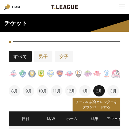
TEAM
チケット
すべて
男子
女子
8月
9月
10月
11月
12月
1月
2月
3月
チームの試合カレンダーを
ダウンロードする
日付
M/W
ホーム
結果
アウェイ