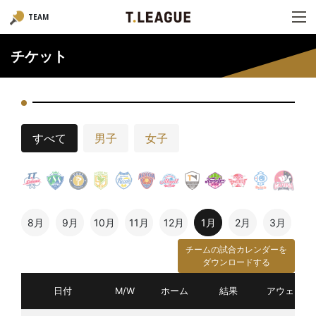
TEAM
チケット
すべて
男子
女子
8月
9月
10月
11月
12月
1月
2月
3月
チームの試合カレンダーを
ダウンロードする
日付
M/W
ホーム
結果
アウェイ