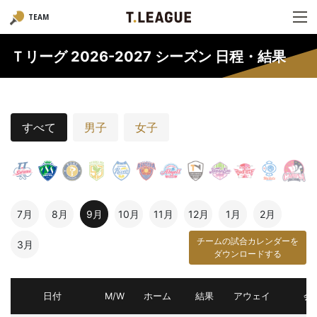
TEAM
Ｔリーグ 2026-2027 シーズン 日程・結果
すべて
男子
女子
7月
8月
9月
10月
11月
12月
1月
2月
チームの試合カレンダーを
3月
ダウンロードする
日付
M/W
ホーム
結果
アウェイ
会