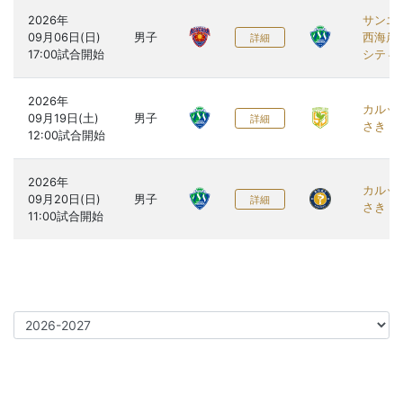
2026年

サンエ
09月06日(日)

男子
西海岸
詳細
シティ
2026年

カルッ
09月19日(土)

男子
詳細
さき
2026年

カルッ
09月20日(日)

男子
詳細
さき