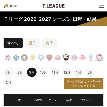
TEAM
Ｔリーグ 2026-2027 シーズン 日程・結果
すべて
男子
女子
7月
8月
9月
10月
11月
12月
1月
2月
チームの試合カレンダーを
3月
ダウンロードする
日付
M/W
ホーム
結果
アウェイ
会