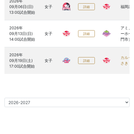
2026年

09月06日(日)

女子
福岡武
詳細
2026年

アミノ
09月13日(日)

女子
ーホー
詳細
門市）
2026年

カルッ
09月19日(土)

女子
詳細
さき