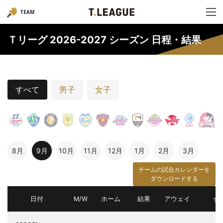
TEAM
Ｔリーグ 2026-2027 シーズン 日程・結果
すべて
男子
女子
8月
9月
10月
11月
12月
1月
2月
3月
チームの試合カレンダーを
ダウンロードする
日付
M/W
ホーム
結果
アウェイ
会