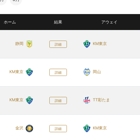
ホーム
結果
アウェイ
静岡
KM東京
詳細
KM東京
岡山
詳細
KM東京
TT彩たま
詳細
金沢
KM東京
詳細