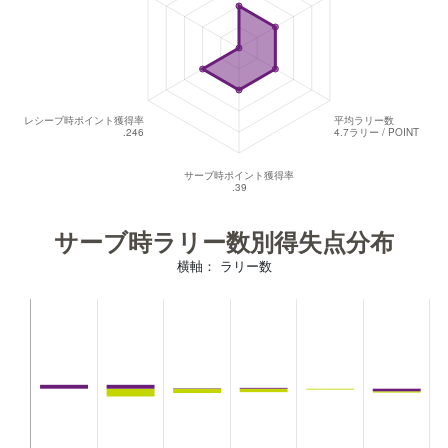
サーブ時ラリー数別得失点分布
横軸： ラリー数