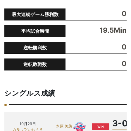
0
最大連続ゲーム勝利数
19.5Min
平均試合時間
0
逆転勝利数
0
逆転敗戦数
シングルス成績
3-0
10月29日
木原 美悠
WIN
カルッツかわさき