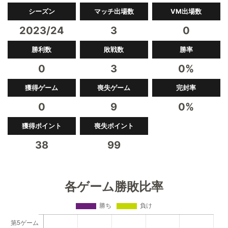
シーズン
マッチ出場数
VM出場数
2023/24
3
0
勝利数
敗戦数
勝率
0
3
0%
獲得ゲーム
喪失ゲーム
完封率
0
9
0%
獲得ポイント
喪失ポイント
38
99
各ゲーム勝敗比率