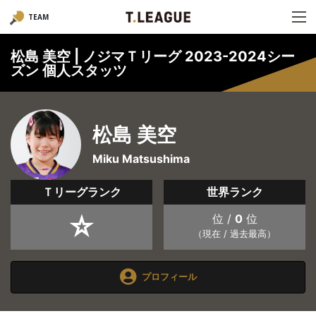
TEAM
松島 美空 | ノジマＴリーグ 2023-2024シー
ズン 個人スタッツ
松島 美空
Miku Matsushima
Ｔリーグランク
世界ランク
☆
位 /
0
位
（現在 / 過去最高）
プロフィール