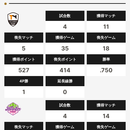
試合数
獲得マッチ
4
11
喪失マッチ
獲得ゲーム
喪失ゲーム
5
35
18
獲得ポイント
喪失ポイント
勝率
527
414
.750
4P勝
延長線勝
1
0
試合数
獲得マッチ
4
14
喪失マッチ
獲得ゲーム
喪失ゲーム