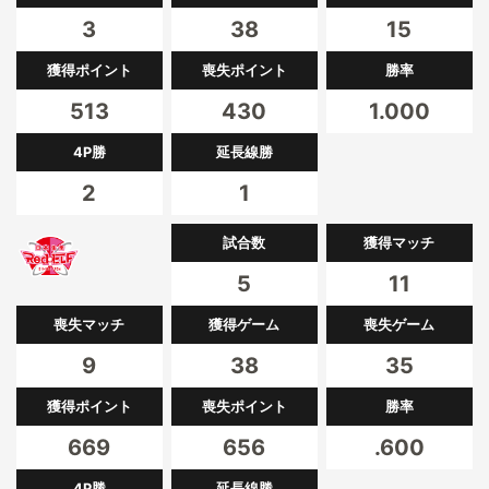
3
38
15
獲得ポイント
喪失ポイント
勝率
513
430
1.000
4P勝
延長線勝
2
1
試合数
獲得マッチ
5
11
喪失マッチ
獲得ゲーム
喪失ゲーム
9
38
35
獲得ポイント
喪失ポイント
勝率
669
656
.600
4P勝
延長線勝