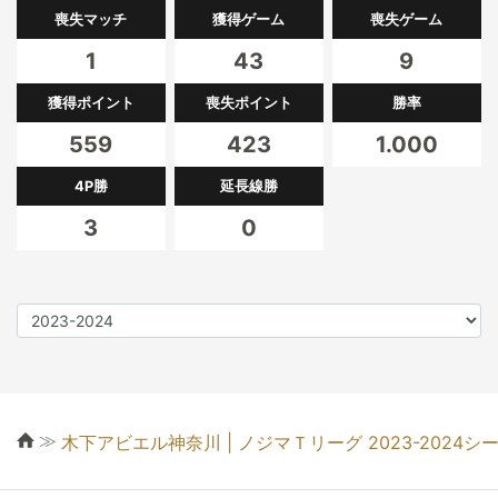
喪失マッチ
獲得ゲーム
喪失ゲーム
1
43
9
獲得ポイント
喪失ポイント
勝率
559
423
1.000
4P勝
延長線勝
3
0
≫
木下アビエル神奈川 | ノジマＴリーグ 2023-2024