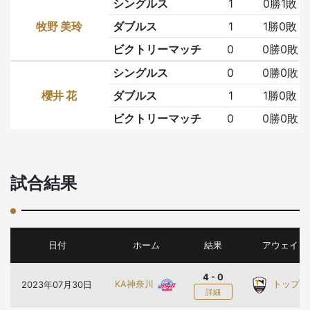
シングルス
1
0勝1敗
牧野 美玲
ダブルス
1
1勝0敗
ビクトリーマッチ
0
0勝0敗
シングルス
0
0勝0敗
櫻井 花
ダブルス
1
1勝0敗
ビクトリーマッチ
0
0勝0敗
試合結果
日付
ホーム
結果
アウェイ
4 - 0
KA神奈川
トップ
2023年07月30日
詳細