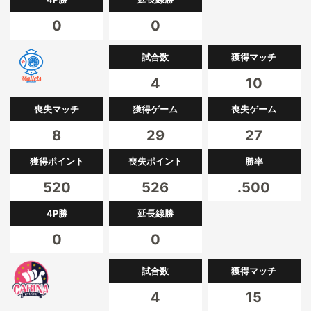
0
0
試合数
獲得マッチ
4
10
喪失マッチ
獲得ゲーム
喪失ゲーム
8
29
27
獲得ポイント
喪失ポイント
勝率
520
526
.500
4P勝
延長線勝
0
0
試合数
獲得マッチ
4
15