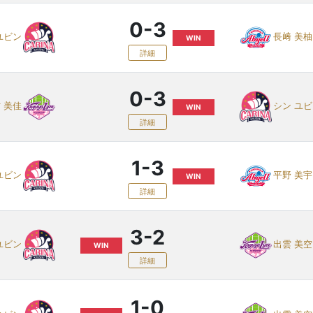
0-3
ユビン
長﨑 美柚
WIN
詳細
0-3
 美佳
シン ユ
WIN
詳細
1-3
ユビン
平野 美宇
WIN
詳細
3-2
ユビン
出雲 美空
WIN
詳細
1-0