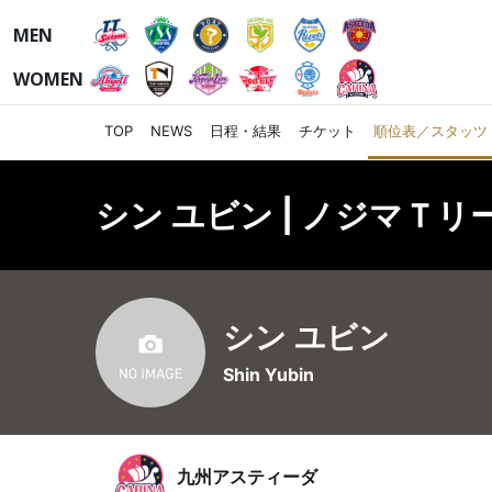
MEN
WOMEN
TOP
NEWS
日程・結果
チケット
順位表／スタッツ
シン ユビン | ノジマＴリ
シン ユビン
Shin Yubin
九州アスティーダ