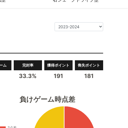
ーム
完封率
獲得ポイント
喪失ポイント
1
33.3%
191
181
負けゲーム時点差