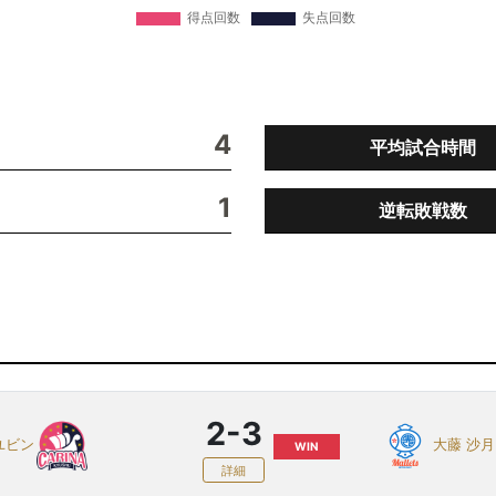
4
平均試合時間
1
逆転敗戦数
2-3
ユビン
大藤 沙月
WIN
詳細