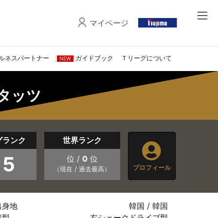
マイページ
ルネスパートナー
ガイドブック
Ｔリーグについて
NEW
スタッツ
グランク
世界ランク
5
位 /
0
位
プロフィール
（現在 / 過去最高）
出身地
韓国 / 韓国
戦型
右シェークドライブ型