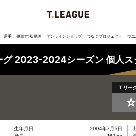
選手
視聴方法/動画
オンラインショップ
つなぐプロジェクト
ウエ
ーグ 2023-2024シーズン 個人
Ｔリー
☆
生年月日
2004年7月5日
身長
169cm