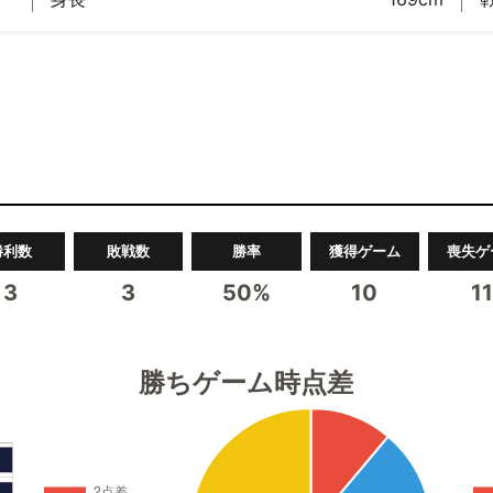
勝利数
敗戦数
勝率
獲得ゲーム
喪失ゲ
3
3
50%
10
1
勝ちゲーム時点差