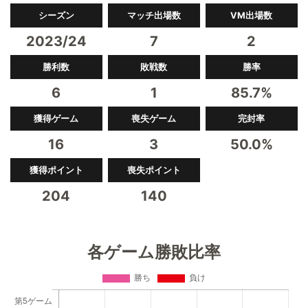
シーズン
マッチ出場数
VM出場数
2023/24
7
2
勝利数
敗戦数
勝率
6
1
85.7%
獲得ゲーム
喪失ゲーム
完封率
16
3
50.0%
獲得ポイント
喪失ポイント
204
140
各ゲーム勝敗比率