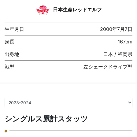
日本生命レッドエルフ
生年月日
2000年7月7日
身長
167cm
出身地
日本 / 福岡県
戦型
左シェークドライブ型
シングルス累計スタッツ