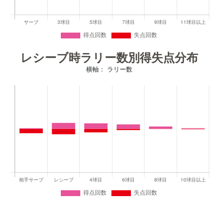
レシーブ時ラリー数別得失点分布
横軸： ラリー数