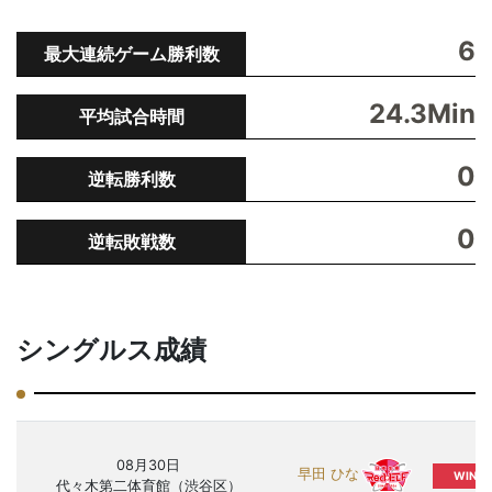
6
最大連続ゲーム勝利数
24.3Min
平均試合時間
0
逆転勝利数
0
逆転敗戦数
シングルス成績
08月30日
早田 ひな
WIN
代々木第二体育館（渋谷区）