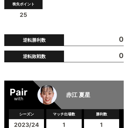
喪失ポイント
25
0
逆転勝利数
0
逆転敗戦数
Pair
赤江 夏星
with
シーズン
マッチ出場数
勝利数
2023/24
1
1