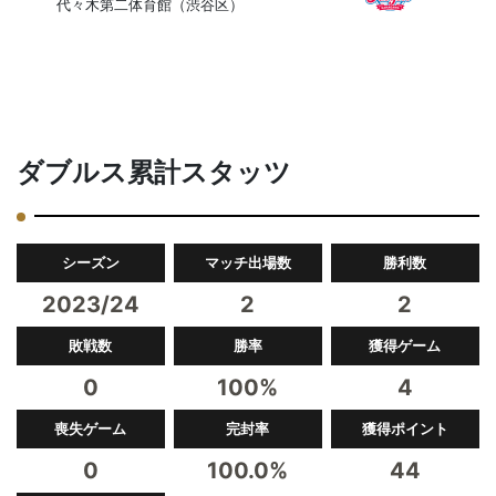
代々木第二体育館（渋谷区）
ダブルス累計スタッツ
シーズン
マッチ出場数
勝利数
2023/24
2
2
敗戦数
勝率
獲得ゲーム
0
100%
4
喪失ゲーム
完封率
獲得ポイント
0
100.0%
44