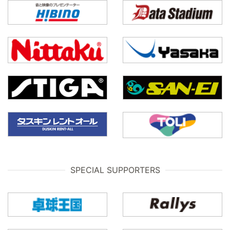
SPECIAL SUPPORTERS