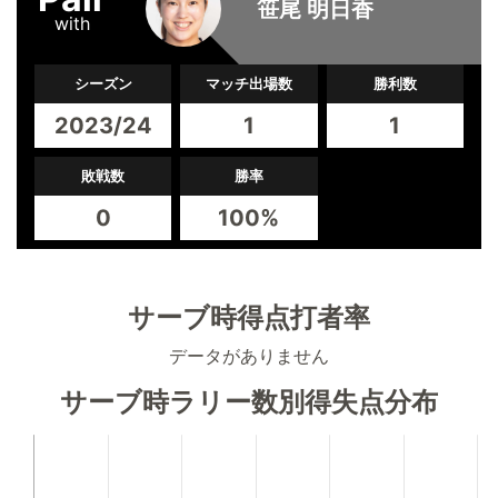
笹尾 明日香
with
シーズン
マッチ出場数
勝利数
2023/24
1
1
敗戦数
勝率
0
100%
サーブ時得点打者率
データがありません
サーブ時ラリー数別得失点分布