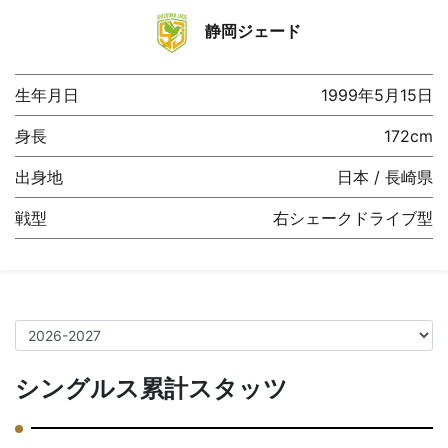
静岡ジェード
生年月日
1999年5月15日
身長
172cm
出身地
日本 / 長崎県
戦型
右シェークドライブ型
シングルス累計スタッツ