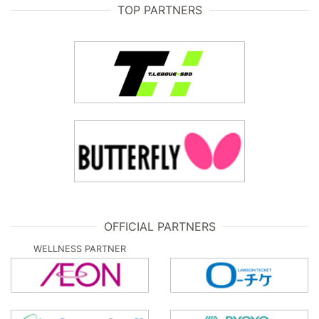
TOP PARTNERS
OFFICIAL PARTNERS
WELLNESS PARTNER