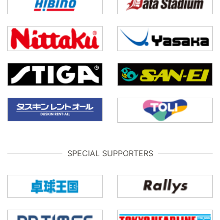
SPECIAL SUPPORTERS