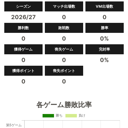
シーズン
マッチ出場数
VM出場数
2026/27
0
0
勝利数
敗戦数
勝率
0
0
0%
獲得ゲーム
喪失ゲーム
完封率
0
0
0%
獲得ポイント
喪失ポイント
0
0
各ゲーム勝敗比率