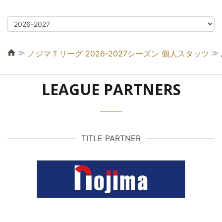
≫
≫
ノジマＴリーグ 2026-2027シーズン 個人スタッツ
LEAGUE PARTNERS
TITLE PARTNER