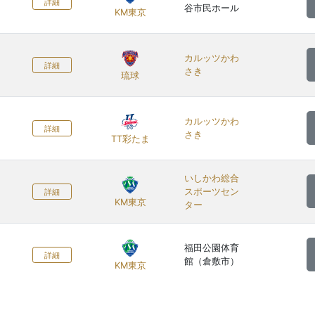
詳細
谷市民ホール
KM東京
カルッツかわ
詳細
さき
琉球
カルッツかわ
詳細
さき
TT彩たま
いしかわ総合
スポーツセン
詳細
KM東京
ター
福田公園体育
詳細
館（倉敷市）
KM東京