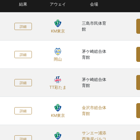
結果
アウェイ
会場
三島市民体育
詳細
館
KM東京
茅ケ崎総合体
詳細
育館
岡山
茅ケ崎総合体
詳細
育館
TT彩たま
金沢市総合体
詳細
育館
KM東京
サンエー浦添
西海岸パルコ
詳細