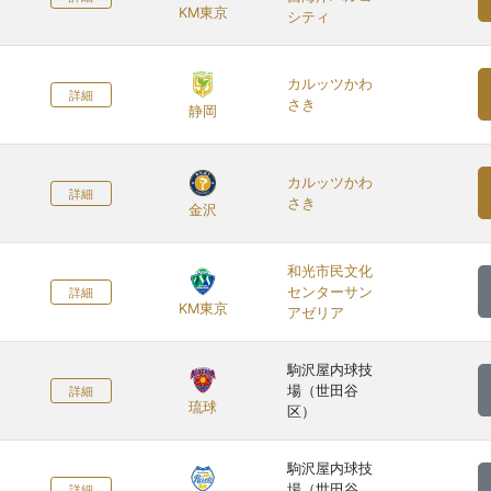
KM東京
シティ
カルッツかわ
詳細
さき
静岡
カルッツかわ
詳細
さき
金沢
和光市民文化
センターサン
詳細
KM東京
アゼリア
駒沢屋内球技
場（世田谷
詳細
琉球
区）
駒沢屋内球技
場（世田谷
詳細