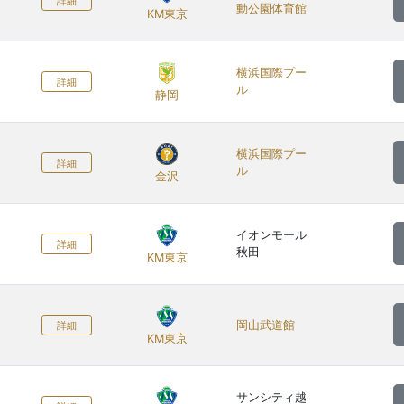
詳細
動公園体育館
KM東京
横浜国際プー
詳細
ル
静岡
横浜国際プー
詳細
ル
金沢
イオンモール
詳細
秋田
KM東京
岡山武道館
詳細
KM東京
サンシティ越