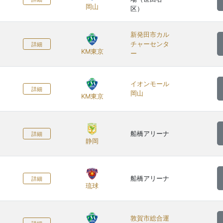
岡山
区）
新発田市カル
チャーセンタ
詳細
KM東京
ー
イオンモール
詳細
岡山
KM東京
船橋アリーナ
詳細
静岡
船橋アリーナ
詳細
琉球
敦賀市総合運