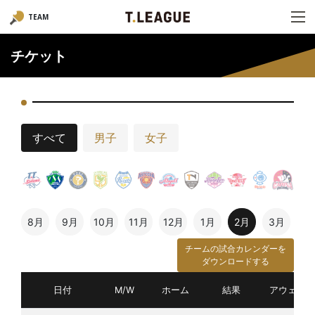
TEAM
チケット
すべて
男子
女子
8月
9月
10月
11月
12月
1月
2月
3月
チームの試合カレンダーを
ダウンロードする
日付
M/W
ホーム
結果
アウェイ