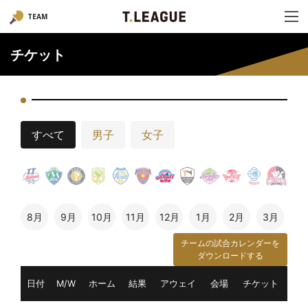
TEAM
チケット
すべて
男子
女子
8月
9月
10月
11月
12月
1月
2月
3月
チームの試合カレンダーを
ダウンロードする
日付
M/W
ホーム
結果
アウェイ
会場
チケット