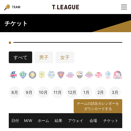
TEAM
チケット
すべて
男子
女子
8月
9月
10月
11月
12月
1月
2月
3月
チームの試合カレンダーを
ダウンロードする
日付
M/W
ホーム
結果
アウェイ
会場
チケット