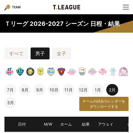
TEAM
Ｔリーグ 2026-2027 シーズン 日程・結果
すべて
男子
女子
7月
8月
9月
10月
11月
12月
1月
2月
チームの試合カレンダーを
3月
ダウンロードする
日付
M/W
ホーム
結果
アウェイ
会