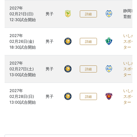
2027年

静岡市
02月21日(日)

男子
詳細
育館
2027年

いしか
02月26日(金)

男子
スポー
詳細
ター
2027年

いしか
02月27日(土)

男子
スポー
詳細
ター
2027年

いしか
02月28日(日)

男子
スポー
詳細
ター