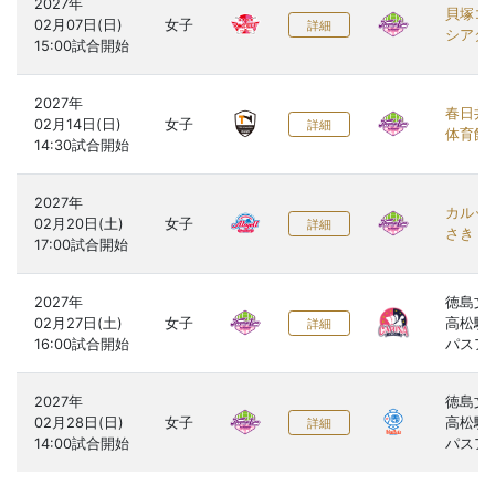
2027年

貝塚コ
02月07日(日)

女子
詳細
シアタ
2027年

春日井
02月14日(日)

女子
詳細
体育館
2027年

カルッ
02月20日(土)

女子
詳細
さき
2027年

徳島文
02月27日(土)

女子
高松駅
詳細
パスア
2027年

徳島文
02月28日(日)

女子
高松駅
詳細
パスア