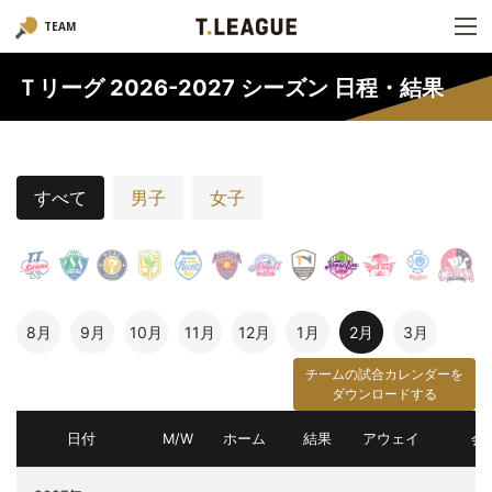
TEAM
Ｔリーグ 2026-2027 シーズン 日程・結果
すべて
男子
女子
8月
9月
10月
11月
12月
1月
2月
3月
チームの試合カレンダーを
ダウンロードする
日付
M/W
ホーム
結果
アウェイ
会