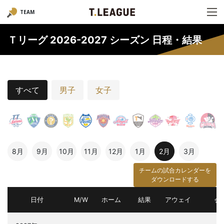
TEAM
Ｔリーグ 2026-2027 シーズン 日程・結果
すべて
男子
女子
8月
9月
10月
11月
12月
1月
2月
3月
チームの試合カレンダーを
ダウンロードする
日付
M/W
ホーム
結果
アウェイ
会