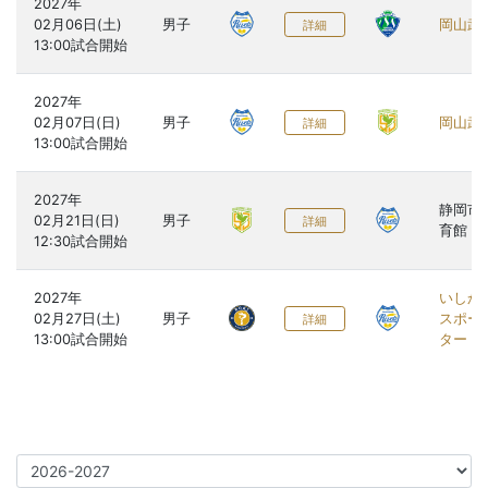
2027年

02月06日(土)

男子
岡山武
詳細
2027年

02月07日(日)

男子
岡山武
詳細
2027年

静岡市
02月21日(日)

男子
詳細
育館
2027年

いしか
02月27日(土)

男子
スポー
詳細
ター