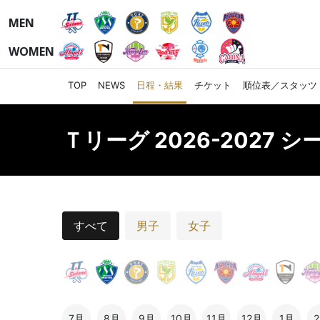
MEN
WOMEN
TOP
NEWS
日程・結果
チケット
順位表／スタッツ
Ｔリーグ 2026-2027 
すべて
男子
女子
7月
8月
9月
10月
11月
12月
1月