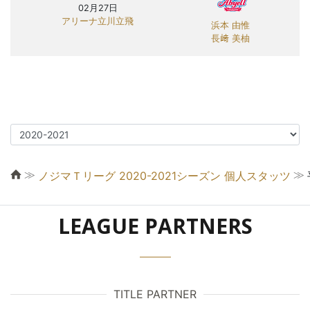
02月27日
アリーナ立川立飛
浜本 由惟
長﨑 美柚
≫
≫
ノジマＴリーグ 2020-2021シーズン 個人スタッツ
LEAGUE PARTNERS
TITLE PARTNER