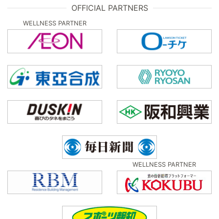
OFFICIAL PARTNERS
WELLNESS PARTNER
WELLNESS PARTNER