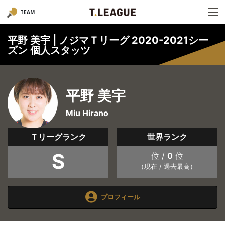
TEAM
平野 美宇 | ノジマＴリーグ 2020-2021シー
ズン 個人スタッツ
平野 美宇
Miu Hirano
Ｔリーグランク
世界ランク
S
位 /
0
位
（現在 / 過去最高）
プロフィール