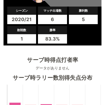
シーズン
マッチ出場数
勝利数
2020/21
6
5
敗戦数
勝率
1
83.3%
サーブ時得点打者率
データがありません
サーブ時ラリー数別得失点分布