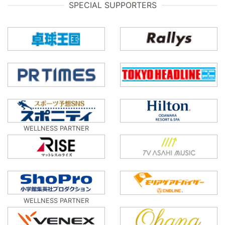
SPECIAL SUPPORTERS
WELLNESS PARTNER
WELLNESS PARTNER