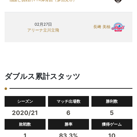
02月27日
長﨑 美柚
アリーナ立川立飛
ダブルス累計スタッツ
シーズン
マッチ出場数
勝利数
2020/21
6
5
敗戦数
勝率
獲得ゲーム
1
83.3%
10