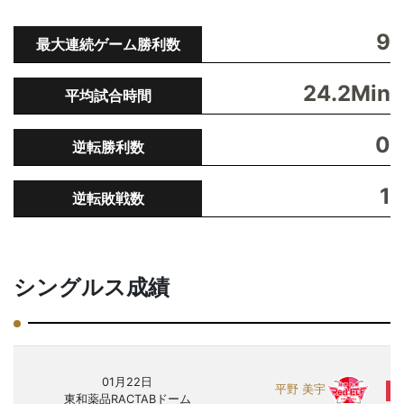
9
最大連続ゲーム勝利数
24.2Min
平均試合時間
0
逆転勝利数
1
逆転敗戦数
シングルス成績
01月22日
平野 美宇
東和薬品RACTABドーム