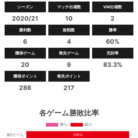
シーズン
マッチ出場数
VM出場数
2020/21
10
2
勝利数
敗戦数
勝率
6
4
60%
獲得ゲーム
喪失ゲーム
完封率
20
9
83.3%
獲得ポイント
喪失ポイント
288
217
各ゲーム勝敗比率