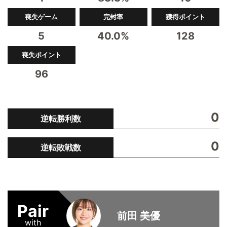
喪失ゲーム
完封率
獲得ポイント
5
40.0%
128
喪失ポイント
96
0
逆転勝利数
0
逆転敗戦数
Pair
前田 美優
with