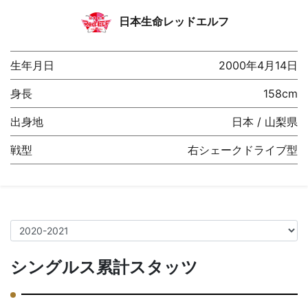
日本生命レッドエルフ
生年月日
2000年4月14日
身長
158cm
出身地
日本 / 山梨県
戦型
右シェークドライブ型
シングルス累計スタッツ