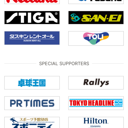
SPECIAL SUPPORTERS