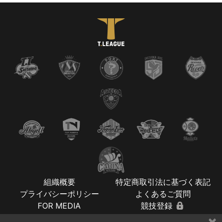
組織概要
特定商取引法に基づく表記
プライバシーポリシー
よくあるご質問
FOR MEDIA
競技登録
×