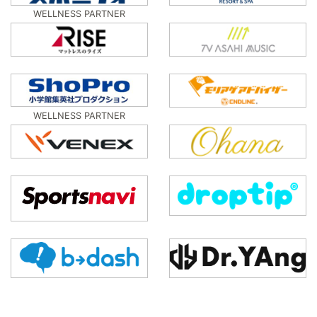
WELLNESS PARTNER
WELLNESS PARTNER