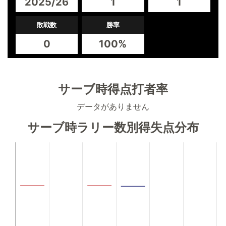
2025/26
1
1
敗戦数
勝率
0
100%
サーブ時得点打者率
データがありません
サーブ時ラリー数別得失点分布