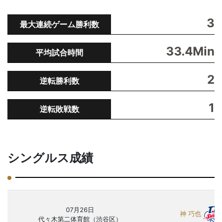
3
最大連続ゲーム勝利数
33.4Min
平均試合時間
2
逆転勝利数
1
逆転敗戦数
シングルス成績
07月26日
神 巧也
代々木第二体育館（渋谷区）