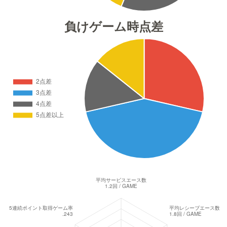
負けゲーム時点差