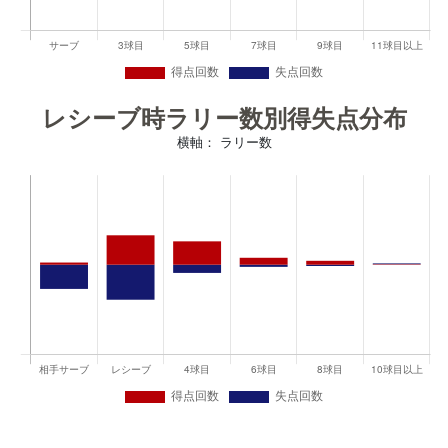
レシーブ時ラリー数別得失点分布
横軸： ラリー数