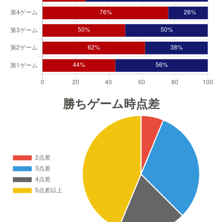
勝ちゲーム時点差