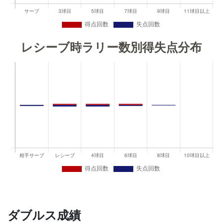
レシーブ時ラリー数別得失点分布
ダブルス成績