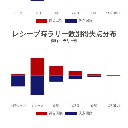
レシーブ時ラリー数別得失点分布
横軸： ラリー数