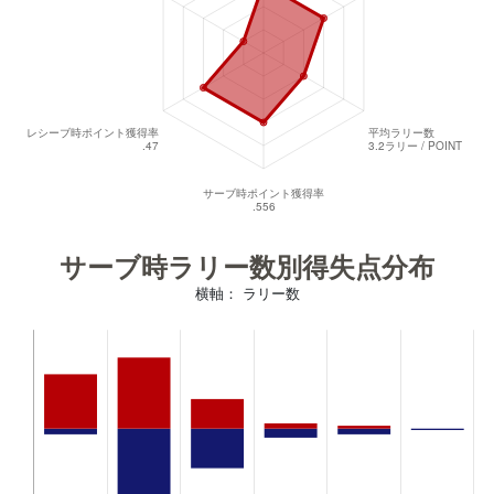
サーブ時ラリー数別得失点分布
横軸： ラリー数