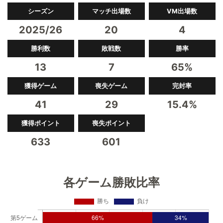
シーズン
マッチ出場数
VM出場数
2025/26
20
4
勝利数
敗戦数
勝率
13
7
65%
獲得ゲーム
喪失ゲーム
完封率
41
29
15.4%
獲得ポイント
喪失ポイント
633
601
各ゲーム勝敗比率