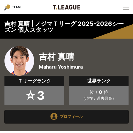
TEAM
吉村 真晴 | ノジマＴリーグ 2025-2026シー
ズン 個人スタッツ
吉村 真晴
Maharu Yoshimura
Ｔリーグランク
世界ランク
☆3
位 /
0
位
（現在 / 過去最高）
プロフィール