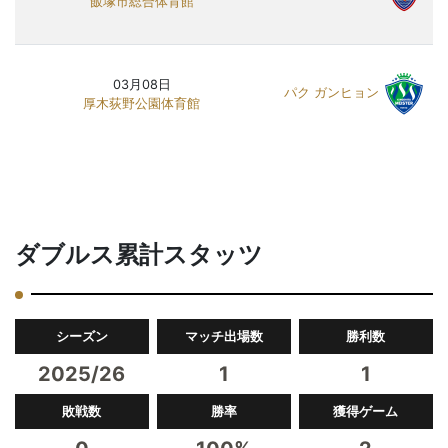
飯塚市総合体育館
03月08日
パク ガンヒョン
厚木荻野公園体育館
ダブルス累計スタッツ
シーズン
マッチ出場数
勝利数
2025/26
1
1
敗戦数
勝率
獲得ゲーム