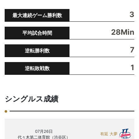
3
最大連続ゲーム勝利数
28Min
平均試合時間
7
逆転勝利数
1
逆転敗戦数
シングルス成績
07月26日
有延 大夢
代々木第二体育館（渋谷区）