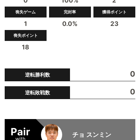
0
100%
2
喪失ゲーム
完封率
獲得ポイント
1
0.0%
23
喪失ポイント
18
0
逆転勝利数
0
逆転敗戦数
Pair
チョ スンミン
with