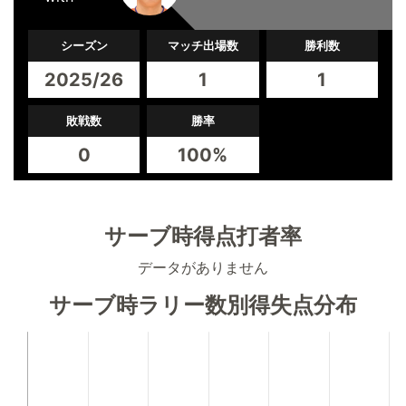
シーズン
マッチ出場数
勝利数
2025/26
1
1
敗戦数
勝率
0
100%
サーブ時得点打者率
データがありません
サーブ時ラリー数別得失点分布