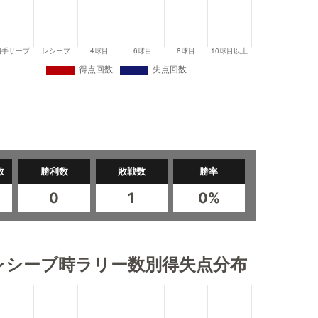
数
勝利数
敗戦数
勝率
0
1
0%
レシーブ時ラリー数別得失点分布