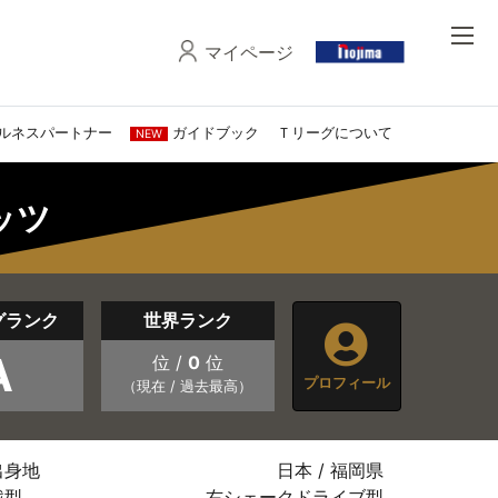
マイページ
ルネスパートナー
ガイドブック
Ｔリーグについて
NEW
ッツ
グランク
世界ランク
A
位 /
0
位
プロフィール
（現在 / 過去最高）
出身地
日本 / 福岡県
戦型
右シェークドライブ型