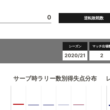
0
逆転敗戦数
シーズン
マッチ出場
2020/21
2
サーブ時ラリー数別得失点分布