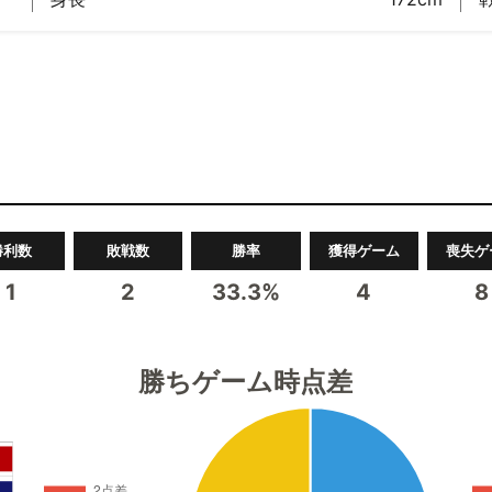
勝利数
敗戦数
勝率
獲得ゲーム
喪失ゲ
1
2
33.3%
4
8
勝ちゲーム時点差