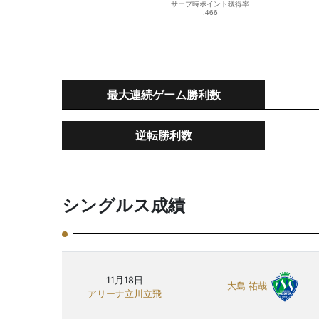
最大連続ゲーム勝利数
逆転勝利数
シングルス成績
11月18日
大島 祐哉
アリーナ立川立飛