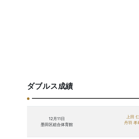
ダブルス成績
上田 
12月11日
丹羽 孝
墨田区総合体育館