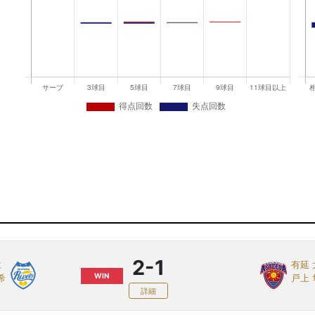
2-1
仁
有延 
WIN
希
戸上 
詳細