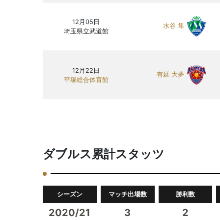
12月05日
水谷 隼
埼玉県立武道館
12月22日
有延 大夢
平塚総合体育館
ダブルス累計スタッツ
シーズン
マッチ出場数
勝利数
2020/21
3
2