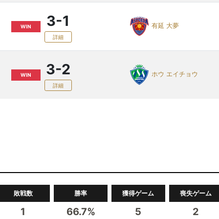
3-1
有延 大夢
WIN
詳細
3-2
ホウ エイチョウ
WIN
詳細
敗戦数
勝率
獲得ゲーム
喪失ゲーム
1
66.7%
5
2