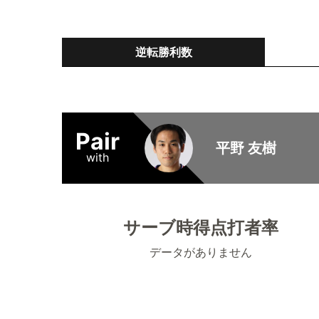
逆転勝利数
Pair
平野 友樹
with
サーブ時得点打者率
データがありません