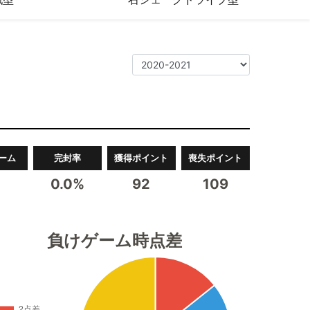
ーム
完封率
獲得ポイント
喪失ポイント
0.0%
92
109
負けゲーム時点差