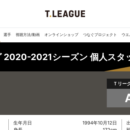
選手
視聴方法/動画
オンラインショップ
つなぐプロジェクト
ウエ
 2020-2021シーズン 個人スタ
Ｔリー
生年月日
1994年10月12日
身長
172cm