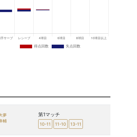
第1マッチ
大夢
隼輔
10-11
11-10
13-11