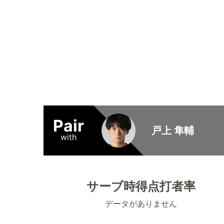
Pair
戸上 隼輔
with
サーブ時得点打者率
データがありません