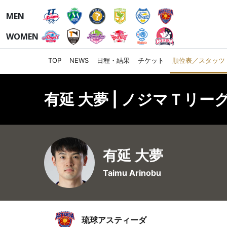
MEN
WOMEN
TOP
NEWS
日程・結果
チケット
順位表／スタッツ
有延 大夢 | ノジマＴリーグ
有延 大夢
Taimu Arinobu
琉球アスティーダ