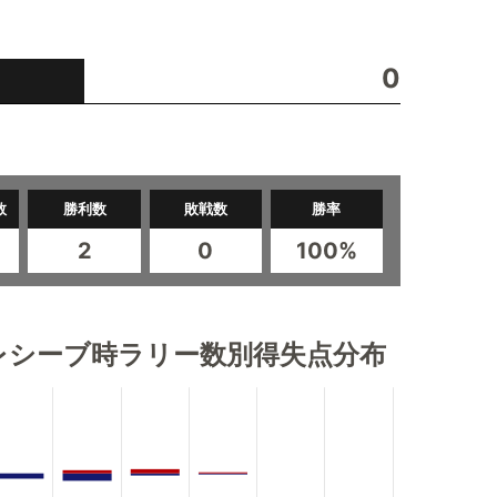
0
数
勝利数
敗戦数
勝率
2
0
100%
レシーブ時ラリー数別得失点分布