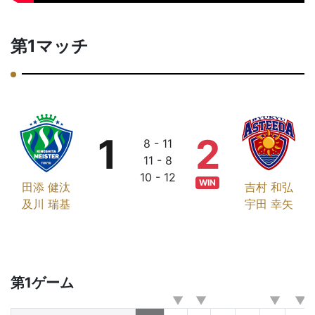
第1マッチ
1
2
8 - 11
11 - 8
10 - 12
WIN
田添 健汰
吉村 和弘
及川 瑞基
宇田 幸矢
第1ゲーム