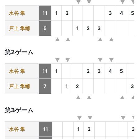
水谷 隼
11
1
2
3
4
5
戸上 隼輔
5
1
2
3
第2ゲーム
水谷 隼
11
1
2
3
4
5
戸上 隼輔
7
1
2
3
第3ゲーム
水谷 隼
11
1
2
3