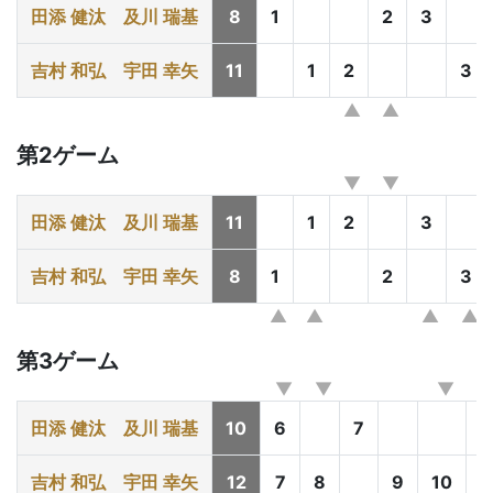
田添 健汰
及川 瑞基
8
1
2
3
吉村 和弘
宇田 幸矢
11
1
2
3
第2ゲーム
田添 健汰
及川 瑞基
11
1
2
3
吉村 和弘
宇田 幸矢
8
1
2
3
第3ゲーム
田添 健汰
及川 瑞基
10
6
7
8
吉村 和弘
宇田 幸矢
12
7
8
9
10