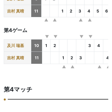
吉村 真晴
11
1
2
3
4
5
6
第4ゲーム
及川 瑞基
10
1
2
3
4
吉村 真晴
11
1
2
3
4
第4マッチ