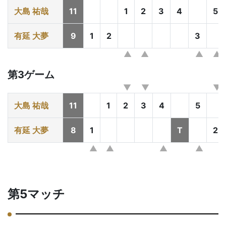
大島 祐哉
11
1
2
3
4
5
有延 大夢
9
1
2
3
第3ゲーム
大島 祐哉
11
1
2
3
4
5
有延 大夢
8
1
T
2
第5マッチ