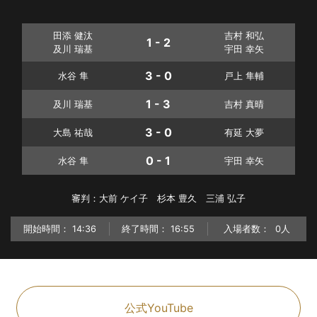
田添 健汰
吉村 和弘
1 - 2
及川 瑞基
宇田 幸矢
3 - 0
水谷 隼
戸上 隼輔
1 - 3
及川 瑞基
吉村 真晴
3 - 0
大島 祐哉
有延 大夢
0 - 1
水谷 隼
宇田 幸矢
審判：大前 ケイ子 杉本 豊久 三浦 弘子
開始時間：
14:36
終了時間：
16:55
入場者数：
0人
公式YouTube