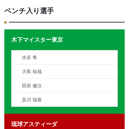
ベンチ入り選手
木下マイスター東京
水谷 隼
大島 祐哉
田添 健汰
及川 瑞基
琉球アスティーダ