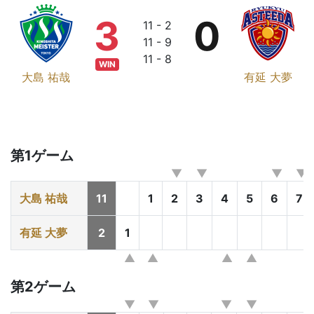
3
0
11 - 2
11 - 9
11 - 8
WIN
大島 祐哉
有延 大夢
第1ゲーム
大島 祐哉
11
1
2
3
4
5
6
7
有延 大夢
2
1
第2ゲーム