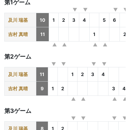
第1ゲーム
及川 瑞基
10
1
2
3
4
5
6
吉村 真晴
11
1
2
第2ゲーム
及川 瑞基
11
1
2
3
4
吉村 真晴
9
1
2
3
4
第3ゲーム
及川 瑞基
8
1
2