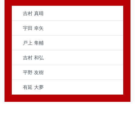
吉村 真晴
宇田 幸矢
戸上 隼輔
吉村 和弘
平野 友樹
有延 大夢