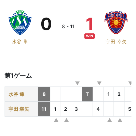
0
1
8 - 11
WIN
水谷 隼
宇田 幸矢
第1ゲーム
水谷 隼
8
T
1
2
宇田 幸矢
11
1
2
3
4
5