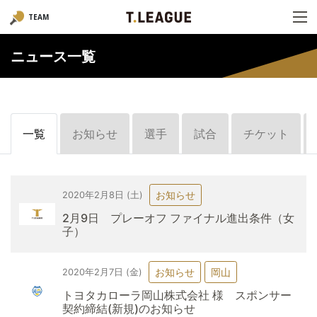
TEAM
ニュース一覧
一覧
お知らせ
選手
試合
チケット
お知らせ
2020年2月8日 (土)
2月9日 プレーオフ ファイナル進出条件（女
子）
お知らせ
岡山
2020年2月7日 (金)
トヨタカローラ岡山株式会社 様 スポンサー
契約締結(新規)のお知らせ