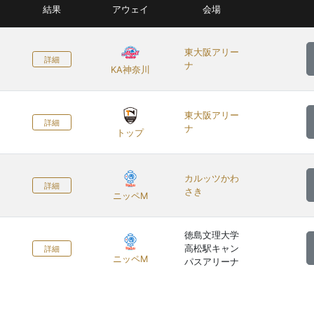
結果
アウェイ
会場
東大阪アリー
詳細
ナ
KA神奈川
東大阪アリー
詳細
ナ
トップ
カルッツかわ
詳細
さき
ニッペM
徳島文理大学
高松駅キャン
詳細
ニッペM
パスアリーナ