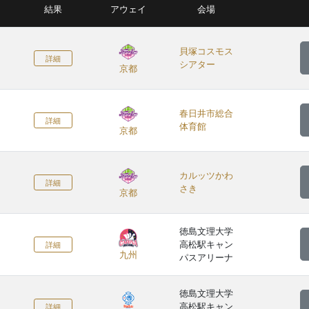
結果
アウェイ
会場
貝塚コスモス
詳細
シアター
京都
春日井市総合
詳細
体育館
京都
カルッツかわ
詳細
さき
京都
徳島文理大学
高松駅キャン
詳細
九州
パスアリーナ
徳島文理大学
高松駅キャン
詳細