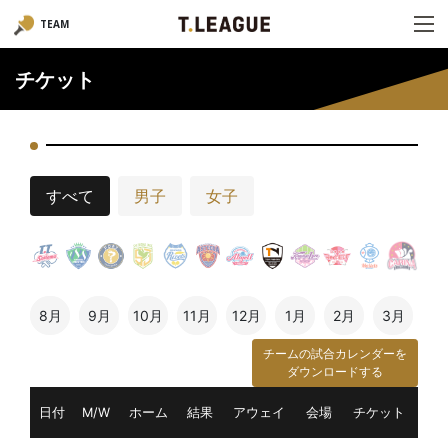
TEAM
チケット
すべて
男子
女子
8月
9月
10月
11月
12月
1月
2月
3月
チームの試合カレンダーを
ダウンロードする
日付
M/W
ホーム
結果
アウェイ
会場
チケット