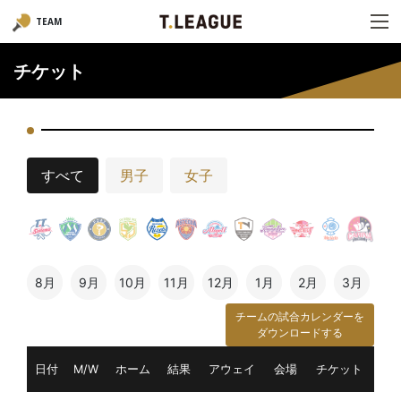
TEAM
チケット
すべて
男子
女子
8月
9月
10月
11月
12月
1月
2月
3月
チームの試合カレンダーを
ダウンロードする
日付
M/W
ホーム
結果
アウェイ
会場
チケット