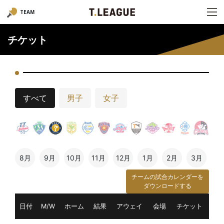
TEAM
チケット
すべて
男子
女子
8月
9月
10月
11月
12月
1月
2月
3月
チームの試合カレンダーを
ダウンロードする
日付
M/W
ホーム
結果
アウェイ
会場
チケット