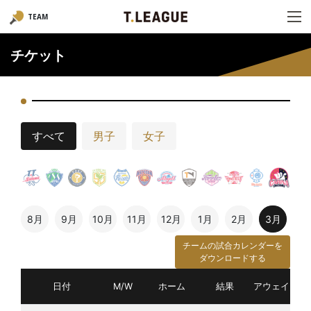
TEAM
チケット
すべて
男子
女子
8月
9月
10月
11月
12月
1月
2月
3月
チームの試合カレンダーを
ダウンロードする
日付
M/W
ホーム
結果
アウェイ