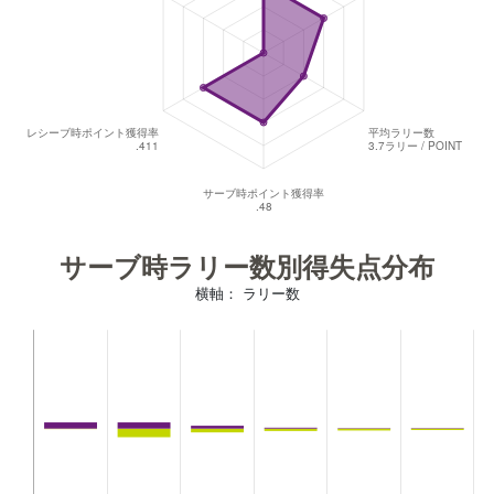
サーブ時ラリー数別得失点分布
横軸： ラリー数