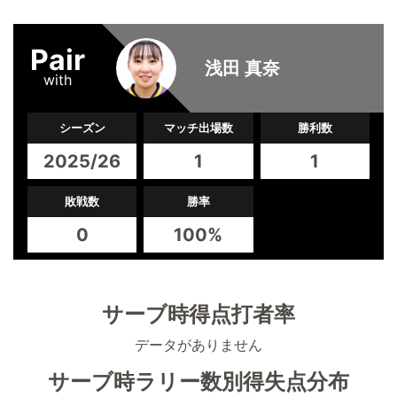
Pair
浅田 真奈
with
シーズン
マッチ出場数
勝利数
2025/26
1
1
敗戦数
勝率
0
100%
サーブ時得点打者率
データがありません
サーブ時ラリー数別得失点分布