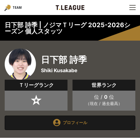
TEAM
日下部 詩季 | ノジマＴリーグ 2025-2026シ
ーズン 個人スタッツ
日下部 詩季
Shiki Kusakabe
Ｔリーグランク
世界ランク
☆
位 /
0
位
（現在 / 過去最高）
プロフィール