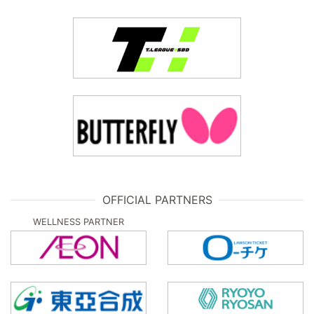
OFFICIAL PARTNERS
WELLNESS PARTNER