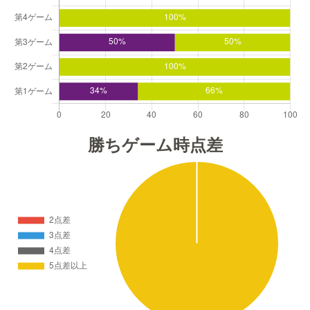
勝ちゲーム時点差