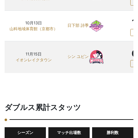
1
10月13日
日下部 詩季
山科地域体育館（京都市）
0
11月15日
シン ユビン
イオンレイクタウン
ダブルス累計スタッツ
シーズン
マッチ出場数
勝利数