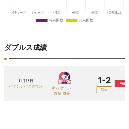
ダブルス成績
1-2
11月15日
WIN
イオンレイクタウン
キム ナヨン
詳細
首藤 成美