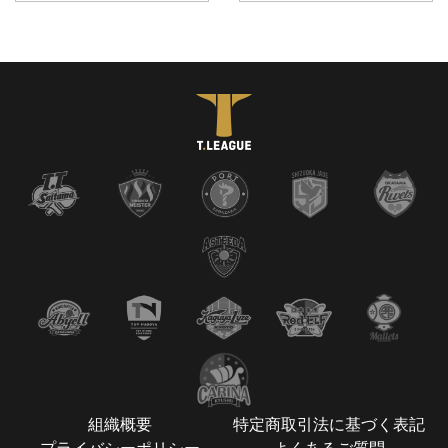
組織概要
特定商取引法に基づく表記