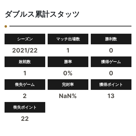
ダブルス累計スタッツ
シーズン
マッチ出場数
勝利数
2021/22
1
0
敗戦数
勝率
獲得ゲーム
1
0%
0
喪失ゲーム
完封率
獲得ポイント
2
NaN%
13
喪失ポイント
22