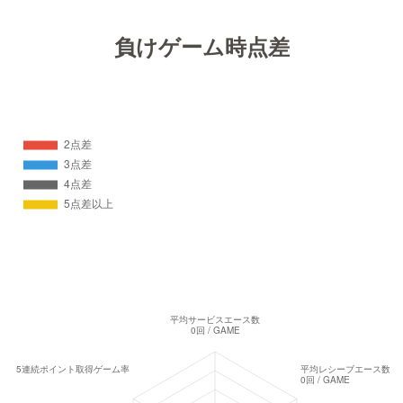
負けゲーム時点差