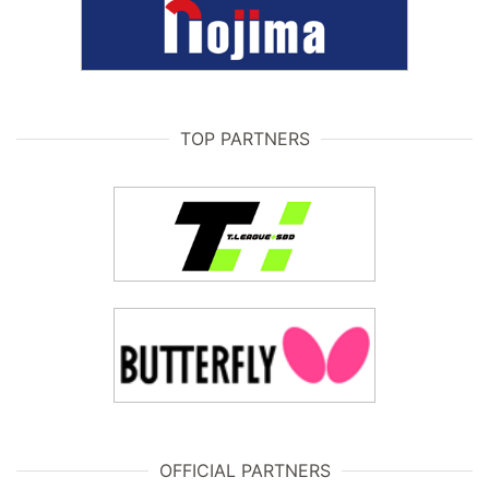
TOP PARTNERS
OFFICIAL PARTNERS