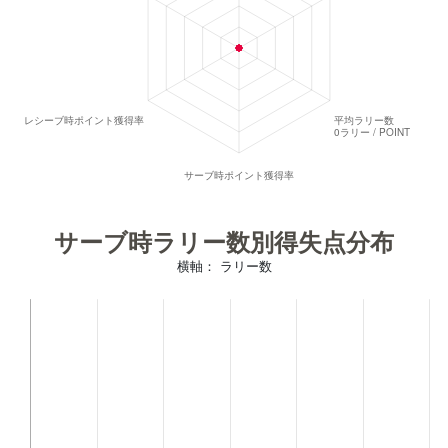
サーブ時ラリー数別得失点分布
横軸： ラリー数