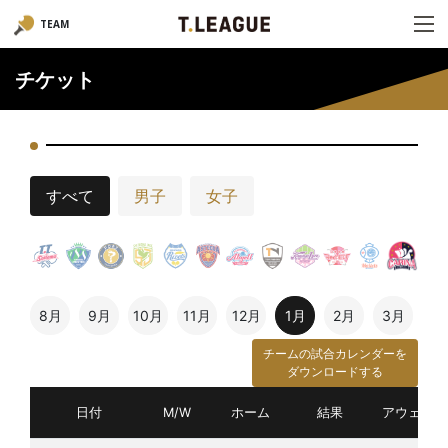
TEAM
チケット
すべて
男子
女子
8月
9月
10月
11月
12月
1月
2月
3月
チームの試合カレンダーを
ダウンロードする
日付
M/W
ホーム
結果
アウェイ