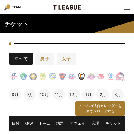
TEAM
チケット
すべて
男子
女子
8月
9月
10月
11月
12月
1月
2月
3月
チームの試合カレンダーを
ダウンロードする
日付
M/W
ホーム
結果
アウェイ
会場
チケット