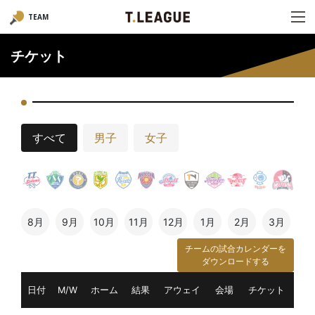
TEAM
チケット
すべて
男子
女子
8月
9月
10月
11月
12月
1月
2月
3月
チームの試合カレンダーを
ダウンロードする
日付
M/W
ホーム
結果
アウェイ
会場
チケット